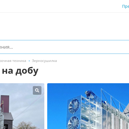
Пр
рочная техника
Зерносушилка
 на добу