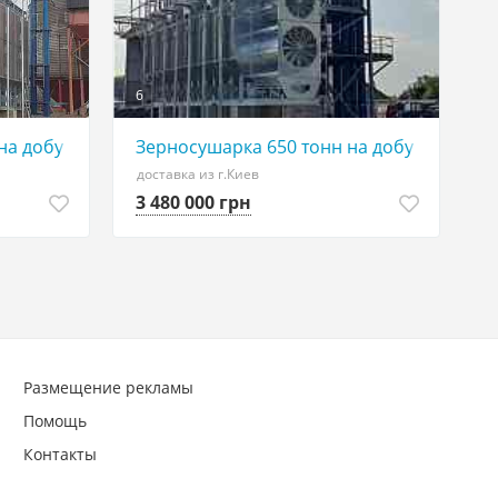
6
на добу півторамодульна
Зерносушарка 650 тонн на добу
доставка из г.Киев
3 480 000 грн
Размещение рекламы
Помощь
Контакты