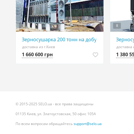
8
8
Зерносушарка 200 тонн на добу
Зернос
доставка из г.Киев
доставка 
1 660 600 грн
1 380 5
© 2015-2025 SELO.ua - все права защищены
01135 Киев, ул. Златоустовская, 50 офис 105А
По всем вопросам обращайтесь
support@selo.ua