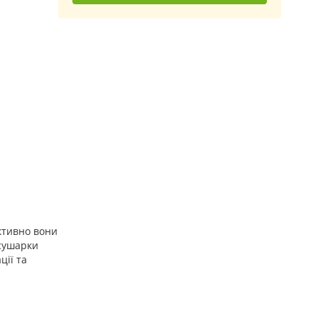
ктивно вони
 сушарки
ції та