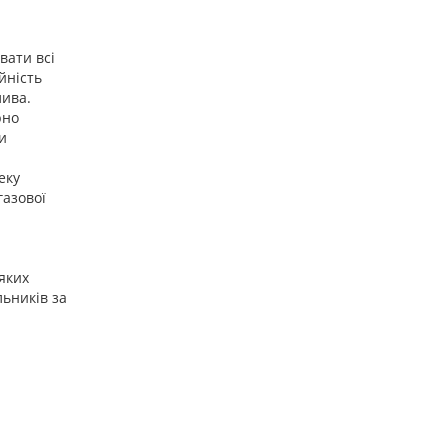
вати всі
йність
лива.
рно
и
еку
газової
яких
льників за