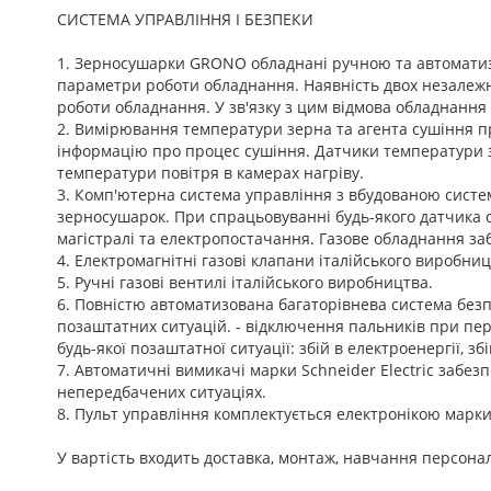
СИСТЕМА УПРАВЛІННЯ І БЕЗПЕКИ
1. Зерносушарки GRONO обладнані ручною та автоматиз
параметри роботи обладнання. Наявність двох незалеж
роботи обладнання. У зв'язку з цим відмова обладнанн
2. Вимірювання температури зерна та агента сушіння пр
інформацію про процес сушіння. Датчики температури зе
температури повітря в камерах нагріву.
3. Комп'ютерна система управління з вбудованою сист
зерносушарок. При спрацьовуванні будь-якого датчика 
магістралі та електропостачання. Газове обладнання за
4. Електромагнітні газові клапани італійського виробниц
5. Ручні газові вентилі італійського виробництва.
6. Повністю автоматизована багаторівнева система безп
позаштатних ситуацій. - відключення пальників при пер
будь-якої позаштатної ситуації: збій в електроенергії, з
7. Автоматичні вимикачі марки Schneider Electric забез
непередбачених ситуаціях.
8. Пульт управління комплектується електронікою марки 
У вартість входить доставка, монтаж, навчання персонал