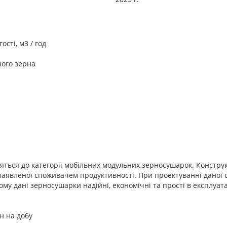
ості, м3 / год
ного зерна
яться до категорії мобільних модульних зерносушарок. Констру
ід заявленої споживачем продуктивності. При проектуванні даної
ому дані зерносушарки надійні, економічні та прості в експлуата
н на добу