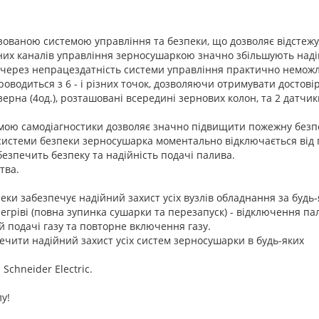
ованою системою управління та безпеки, що дозволяє відстежу
них каналів управління зерносушаркою значно збільшують наді
я через непрацездатність системи управління практично немож
оводиться з 6 - і різних точок, дозволяючи отримувати достові
рна (4од.), розташовані всередині зернових колон, та 2 датчик
емою самодіагностики дозволяє значно підвищити пожежну безп
системи безпеки зерносушарка моментально відключається від 
безпечить безпеку та надійність подачі палива.
тва.
еки забезпечує надійний захист усіх вузлів обладнання за будь-
егріві (повна зупинка сушарки та перезапуск) - відключення па
бій подачі газу та повторне включення газу.
печити надійний захист усіх систем зерносушарки в будь-яких
Schneider Electric.
у!