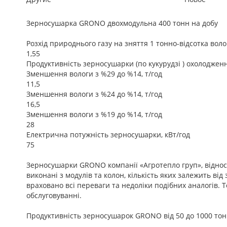
Зерносушарка GRONO двохмодульна 400 тонн на добу
Розхід природнього газу на зняття 1 тонно-відсотка волог
1,55
Продуктивність зерносушарки (по кукурудзі ) охолоджен
Зменшення вологи з %29 до %14, т/год
11,5
Зменшення вологи з %24 до %14, т/год
16,5
Зменшення вологи з %19 до %14, т/год
28
Електрична потужність зерносушарки, кВт/год
75
Зерносушарки GRONO компанії «Агротепло груп», віднос
виконані з модулів та колон, кількість яких залежить в
враховано всі переваги та недоліки подібних аналогів. Т
обслуговуванні.
Продуктивність зерносушарок GRONO від 50 до 1000 тон