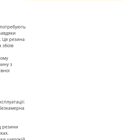
і потребують
завдяки
. Ця резина
 збоїв
ьому
зину з
івної
сплуатації:
 безкамерна
ад резини
ках.
яки широкій