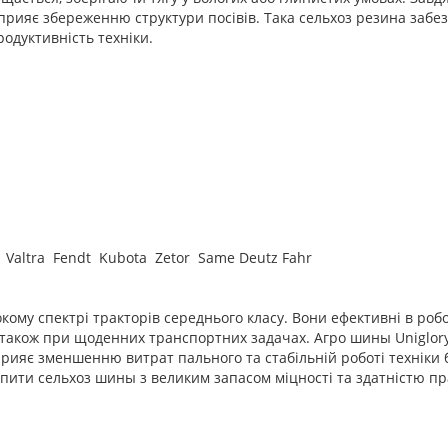
сприяє збереженню структури посівів. Така сельхоз резина забе
одуктивність техніки.
 Valtra Fendt Kubota Zetor Same Deutz Fahr
ому спектрі тракторів середнього класу. Вони ефективні в робо
а також при щоденних транспортних задачах. Агро шины Uniglor
ияє зменшенню витрат пального та стабільній роботі техніки 
купити сельхоз шины з великим запасом міцності та здатністю п