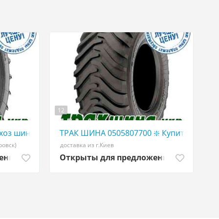
12
ЕЛЬХОЗ ШИНЫ
W ТРАКШИНА.УКР Грузовая резина 455/40 r22,5
хоз шины в Украине | WWW ТРАКШИНА.УКР | Сельхоз ре
ТРАК ШИНА 0505807700 ❇️ Купить сельхо
ровск)
доставка из г.Киев
жений
Открыты для предложений