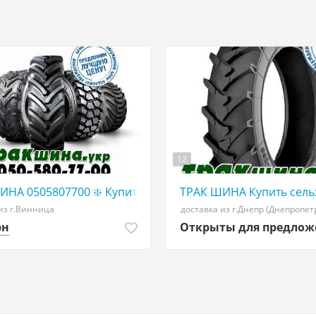
12
 ТРАКШИНА. УКР|КУПИТЬ грузовые ШИНЫ АГРО шины С
ИНА 0505807700 ❇️ Купить грузовые шины в Украине WW
ТРАК ШИНА Купить сель
из г.Винница
доставка из г.Днепр (Днепропет
рн
Открыты для предло