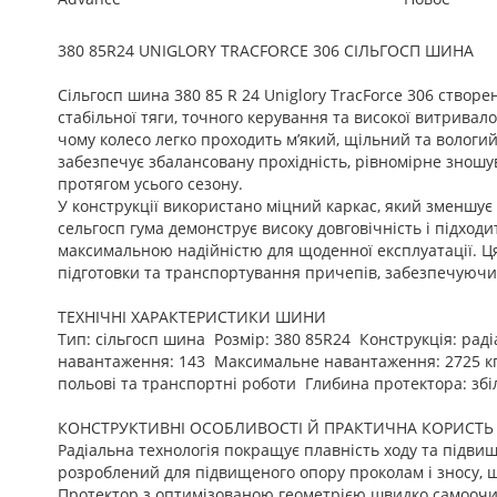
380 85R24 UNIGLORY TRACFORCE 306 СІЛЬГОСП ШИНА
Сільгосп шина 380 85 R 24 Uniglory TracForce 306 створ
стабільної тяги, точного керування та високої витрива
чому колесо легко проходить м’який, щільний та вологий
забезпечує збалансовану прохідність, рівномірне зношу
протягом усього сезону.
У конструкції використано міцний каркас, який зменшує
сельгосп гума демонструє високу довговічність і підход
максимальною надійністю для щоденної експлуатації. Ця
підготовки та транспортування причепів, забезпечуючи с
ТЕХНІЧНІ ХАРАКТЕРИСТИКИ ШИНИ
Тип: сільгосп шина Розмір: 380 85R24 Конструкція: ра
навантаження: 143 Максимальне навантаження: 2725 кг 
польові та транспортні роботи Глибина протектора: з
КОНСТРУКТИВНІ ОСОБЛИВОСТІ Й ПРАКТИЧНА КОРИСТЬ
Радіальна технологія покращує плавність ходу та підвищ
розроблений для підвищеного опору проколам і зносу, щ
Протектор з оптимізованою геометрією швидко самоочищ