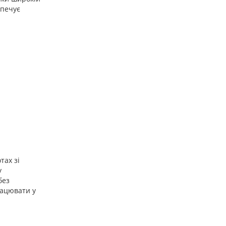
зпечує
тах зі
y
без
рацювати у