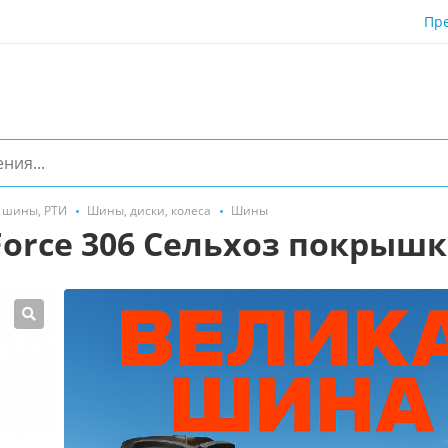
Пр
, шины, РТИ
Шины, диски, колеса
Шины
cForce 306 Сельхоз покрыш