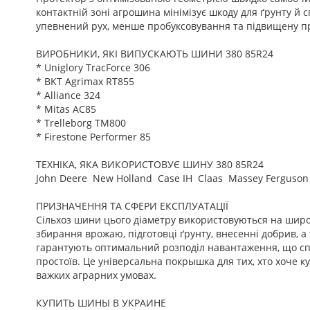
контактній зоні агрошина мінімізує шкоду для ґрунту й 
упевнений рух, менше пробуксовування та підвищену пр
ВИРОБНИКИ, ЯКІ ВИПУСКАЮТЬ ШИНИ 380 85R24
* Uniglory TracForce 306
* BKT Agrimax RT855
* Alliance 324
* Mitas AC85
* Trelleborg TM800
* Firestone Performer 85
ТЕХНІКА, ЯКА ВИКОРИСТОВУЄ ШИНУ 380 85R24
John Deere New Holland Case IH Claas Massey Ferguson
ПРИЗНАЧЕННЯ ТА СФЕРИ ЕКСПЛУАТАЦІЇ
Сільхоз шини цього діаметру використовуються на широк
збирання врожаю, підготовці ґрунту, внесенні добрив, 
гарантують оптимальний розподіл навантаження, що спр
простоїв. Це універсальна покрышка для тих, хто хоче 
важких аграрних умовах.
КУПИТЬ ШИНЫ В УКРАИНЕ