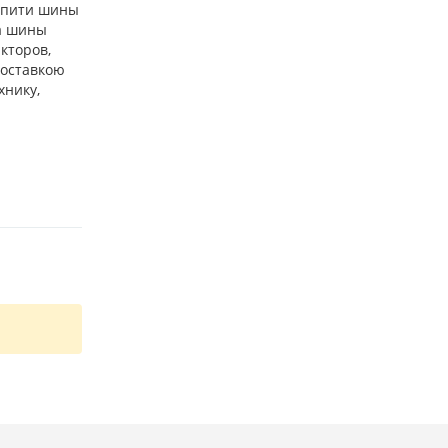
купити шины
на шины
акторов,
доставкою
хнику,