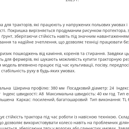
ена для тракторів, які працюють у напружених польових умовах 
лості. Покришка вирізняється продуманим рисунком протектора, 
 ґрунт, зберігаючи стійкість навіть під значним навантаженням
вання та надійне зчеплення, що дозволяє техніці працювати без
 ризик пошкоджень від каміння, коренів та стирання. Завдяки ц
ить для фермерів, які шукають можливість купити тракторную ре
 модель впевнено працює під час культивації, посіву, передпос
табільність руху в будь-яких умовах.
діальна Ширина профілю: 380 мм Посадковий діаметр: 24 Індекс
Індекс швидкості: A8 Максимальна швидкість: 40 км год Тип ек
більшена Каркас: посилений, багатошаровий Тип виконання: TL
ує стійкість трактора під час роботи із навісною технікою. Скл
о дозволяє використовувати колесо навіть на проблемних ділян
ається, зберігаючи тягу у вологих або глинистих умовах. Завд