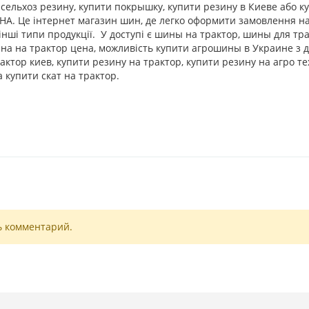
 сельхоз резину, купити покрышку, купити резину в Киеве або 
НА. Це інтернет магазин шин, де легко оформити замовлення 
 інші типи продукції. У доступі є шины на трактор, шины для тр
на на трактор цена, можливість купити агрошины в Украине з 
актор киев, купити резину на трактор, купити резину на агро те
 купити скат на трактор.
ь комментарий.