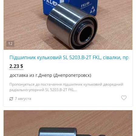
12
Підшипник кульковий SL 5203.B-2T FKL, сівалки, прик
2.23 $
доставка из г.Днепр (Днепропетровск)
Пропонується до постачання підшипник кульковий дворядний
радіально-упорний SL 5203.B-2T FKL...
7 августа