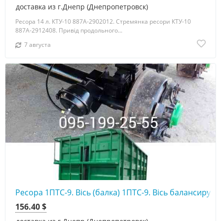
доставка из г.Днепр (Днепропетровск)
Ресора 14 л. КТУ-10 887А-2902012. Стремянка ресори КТУ-10
887А-2912408. Привід продольного...
7 августа
Ресора 1ПТС-9. Вісь (балка) 1ПТС-9. Вісь балансиру 1
156.40 $