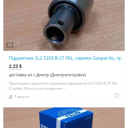
12
Підшипник SL2 5203.B-2T FKL, сівалки Gaspardo, прик
2.23 $
доставка из г.Днепр (Днепропетровск)
Пропонуємо підшипник кульковий дворядний SL2 5203.B-2T FKL
(Сербія). Область застосування -...
7 августа