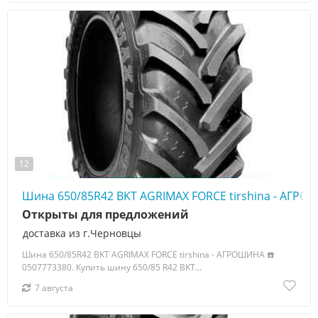
12
Шина 650/85R42 BKT AGRIMAX FORCE tirshina - АГРО
Открыты для предложений
доставка из г.Черновцы
Шина 650/85R42 BKT AGRIMAX FORCE tirshina - АГРОШИНА ☎️
0507773380. Купить шину 650/85 R42 BKT...
7 августа