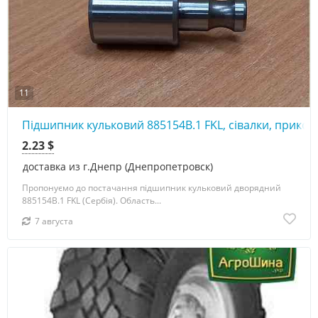
11
Підшипник кульковий 885154В.1 FKL, сівалки, прикот
2.23 $
доставка из г.Днепр (Днепропетровск)
Пропонуємо до постачання підшипник кульковий дворядний
885154В.1 FKL (Сербія). Область...
7 августа