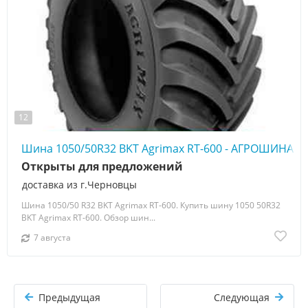
12
Шина 1050/50R32 BKT Agrimax RT-600 - АГРОШИНА ☎️
Открыты для предложений
доставка из г.Черновцы
Шина 1050/50 R32 BKT Agrimax RT-600. Купить шину 1050 50R32
BKT Agrimax RT-600. Обзор шин...
7 августа
Предыдущая
Следующая