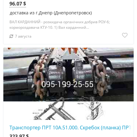
96.07 $
доставка из г.Днепр (Днепропетровск)
ВАЛ КАРДАННИЙ - розкидача органічних добрив РОУ-6;
кормороздавача КТУ-10. 1) Вал карданний...
7 августа
Транспортер ПРТ 10А.51.000. Скребок (планка) ПРТ 1
323.97 $