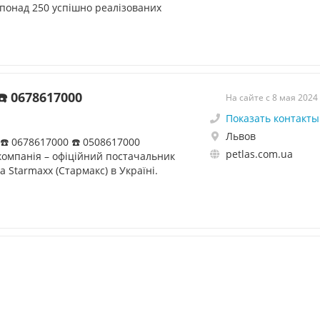
понад 250 успішно реалізованих
☎️ 0678617000
На сайте с 8 мая 2024
Показать контакты
Львов
 ☎️ 0678617000 ☎️ 0508617000
petlas.com.ua
компанія – офіційний постачальник
та Starmaxx (Стармакс) в Україні.