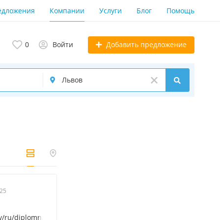
едложения
Компании
Услуги
Блог
Помощь
Добавить предложение
0
Войти
025
/ru/diplomnaya_rabota/