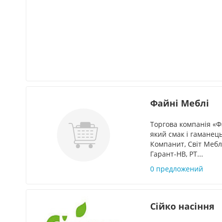
Файні Меблі
Торгова компанія «Ф
який смак і гаманец
Компанит, Світ Мебл
Гарант-НВ, РТ...
0 предложений
Сійко насіння