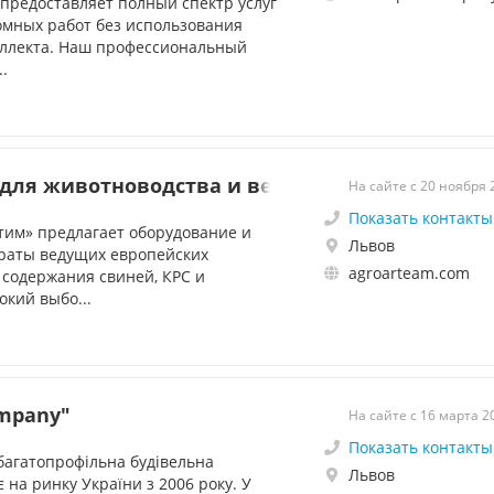
предоставляет полный спектр услуг
мных работ без использования
еллекта. Наш профессиональный
..
для животноводства и ветеринарии
На сайте с 20 ноября 
Показать контакты
им» предлагает оборудование и
Львов
раты ведущих европейских
agroarteam.com
 содержания свиней, КРС и
кий выбо...
ompany"
На сайте с 16 марта 2
Показать контакты
багатопрофільна будівельна
Львов
 на ринку України з 2006 року. У