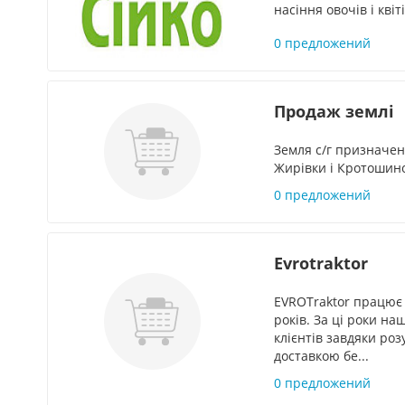
насіння овочів і квіт
0 предложений
Продаж землі
Земля с/г призначен
Жирівки і Кротошино.
0 предложений
Evrotraktor
EVROTraktor працює 
років. За ці роки н
клієнтів завдяки ро
доставкою бе...
0 предложений