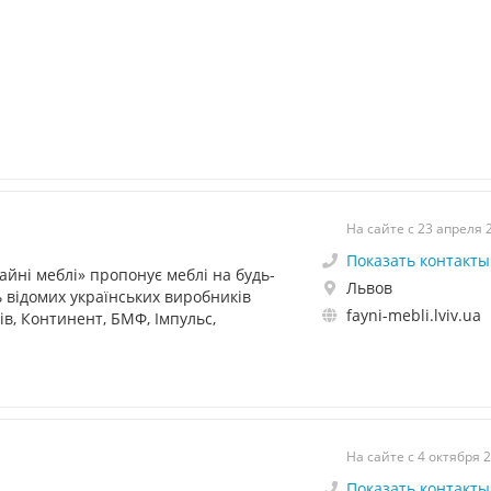
На сайте с 23 апреля 
Показать контакты
айні меблі» пропонує меблі на будь-
Львов
ь відомих українських виробників
fayni-mebli.lviv.ua
ів, Континент, БМФ, Імпульс,
На сайте с 4 октября 
Показать контакты