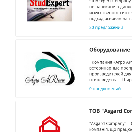
StudExpert Company 
по написанию дипло
искусственного инт
подход основан на г.
20 предложений
Оборудование 
Компания «Агро АРт
ветеринарные преп
производителей для
птицеводства. Широ
0 предложений
ТОВ "Asgard C
"Asgard Company" – 
компанія, що працює