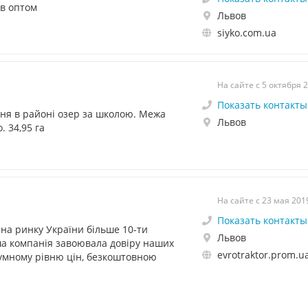
ів оптом
Львов
siyko.com.ua
На сайте с 5 октября 
Показать контакты
ня в районі озер за школою. Межа
Львов
 34,95 га
На сайте с 23 мая 201
Показать контакты
на ринку України більше 10-ти
Львов
аша компанія завоювала довіру наших
evrotraktor.prom.u
зумному рівню цін, безкоштовною