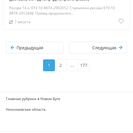
Ресора 14 л. КТУ-10 887А-2902012. Стремянка ресори КТУ-10
887А-2912408. Привід продольного...
7 августа
Предыдущая
Следующая
1
2
...
177
Главные рубрики в Новом Буге
Николаевская область