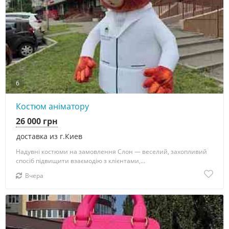
6
Костюм аніматору
26 000 грн
доставка из г.Киев
Надувні костюми на замовлення Слон — веселий, захопливий
спосіб підвищити взаємодію з клієнтами,...
Вчера