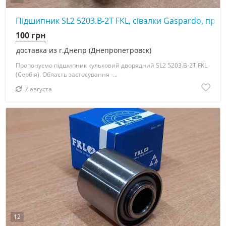
Підшипник SL2 5203.B-2T FKL, сівалки Gaspardo, прик
100 грн
доставка из г.Днепр (Днепропетровск)
Пропонуємо підшипник кульковий дворядний SL2 5203.B-2T FKL
(Сербія). Область застосування -...
7 августа
12