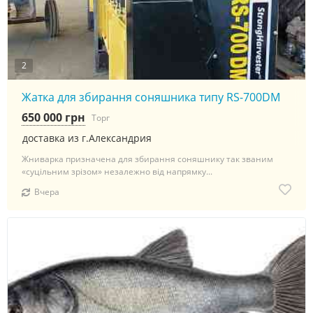
2
Жатка для збирання соняшника типу RS-700DM
650 000 грн
Торг
доставка из г.Александрия
Жниварка призначена для збирання соняшнику так званим
«суцільним зрізом» незалежно від напрямку...
Вчера