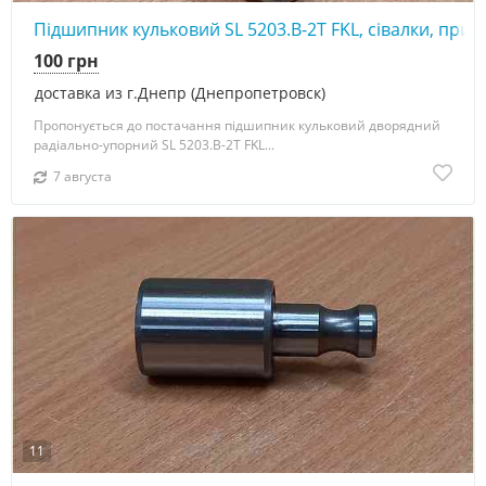
Підшипник кульковий SL 5203.B-2T FKL, сівалки, прик
100 грн
доставка из г.Днепр (Днепропетровск)
Пропонується до постачання підшипник кульковий дворядний
радіально-упорний SL 5203.B-2T FKL...
7 августа
11