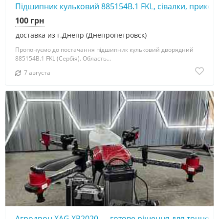
Підшипник кульковий 885154В.1 FKL, сівалки, прикот
100 грн
доставка из г.Днепр (Днепропетровск)
Пропонуємо до постачання підшипник кульковий дворядний
885154В.1 FKL (Сербія). Область...
7 августа
Агродрон XAG XP2020 — готове рішення для точного