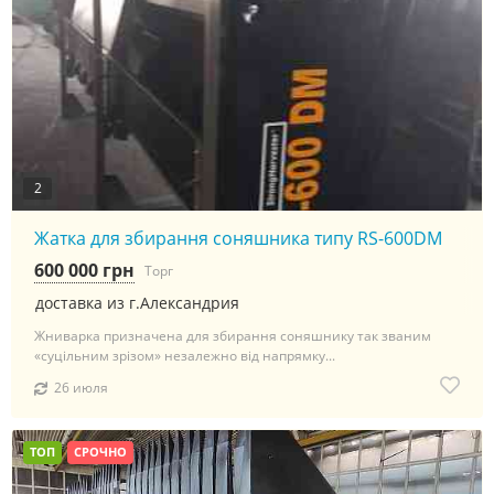
2
Жатка для збирання соняшника типу RS-600DM
600 000 грн
Торг
доставка из г.Александрия
Жниварка призначена для збирання соняшнику так званим
«суцільним зрізом» незалежно від напрямку...
26 июля
ТОП
СРОЧНО