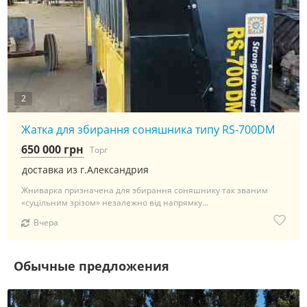
2
Жатка для збирання соняшника типу RS-700DM
650 000 грн
Торг
доставка из г.Александрия
Жниварка призначена для збирання соняшнику так званим
«суцільним зрізом» незалежно від напрямку...
Вчера
Обычные предложения