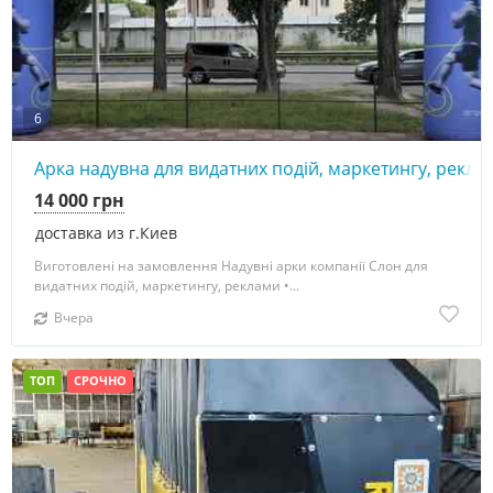
6
Арка надувна для видатних подій, маркетингу, рекла
14 000 грн
доставка из г.Киев
Виготовлені на замовлення Надувні арки компанії Слон для
видатних подій, маркетингу, реклами •...
Вчера
ТОП
СРОЧНО