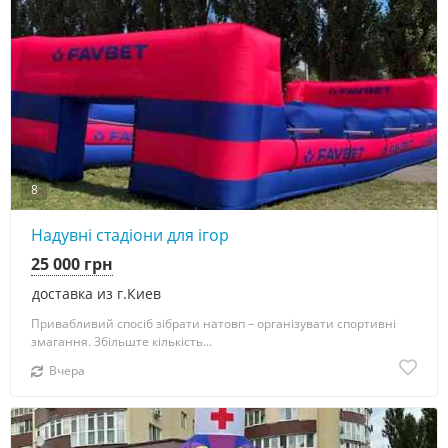
8
Надувні стадіони для ігор
25 000 грн
доставка из г.Киев
Привабливий спосіб зібрати натовп – організувати спортивні
змагання. Збільште кількість...
Вчера