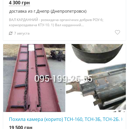
4 300 грн
доставка из г.Днепр (Днепропетровск)
ВАЛ КАРДАННИЙ - розкидача органічних добрив РОУ-6;
кормороздавача КТУ-10. 1) Вал карданний...
7 августа
Похила камера (корито) ТСН-160, ТСН-3Б, ТСН-2Б. Ко
19 500 грн