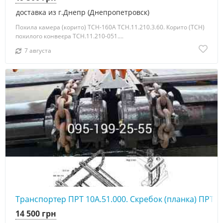
доставка из г.Днепр (Днепропетровск)
Похила камера (корито) ТСН-160А ТСН.11.210.3.60. Корито (ТСН)
похилого конвеєра ТСН.11.210-051....
7 августа
Транспортер ПРТ 10А.51.000. Скребок (планка) ПРТ 1
14 500 грн