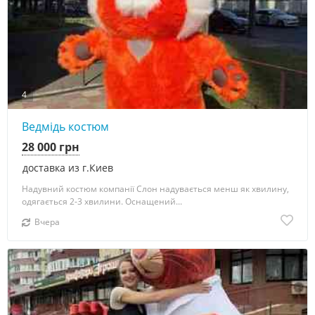
4
Ведмідь костюм
28 000 грн
доставка из г.Киев
Надувний костюм компанії Слон надувається менш як хвилину,
одягається 2-3 хвилини. Оснащений...
Вчера