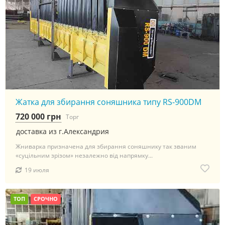
Жатка для збирання соняшника типу RS-900DM
720 000 грн
Торг
доставка из г.Александрия
Жниварка призначена для збирання соняшнику так званим
«суцільним зрізом» незалежно від напрямку...
19 июля
ТОП
СРОЧНО