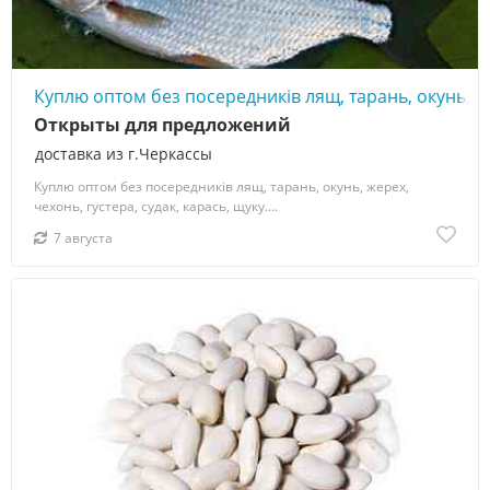
Куплю оптом без посередників лящ, тарань, окунь, же
Открыты для предложений
доставка из г.Черкассы
Куплю оптом без посередників лящ, тарань, окунь, жерех,
чехонь, густера, судак, карась, щуку....
7 августа