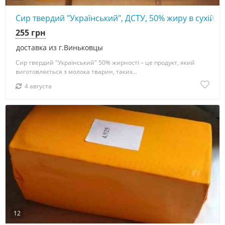
Сир твердий "Український", ДСТУ, 50% жиру в сухій ре
255 грн
доставка из г.Виньковцы
Сир твердий "Український" 50% жирності – це продукт, який
виготовляється з молока тварин, таких...
4 августа
12