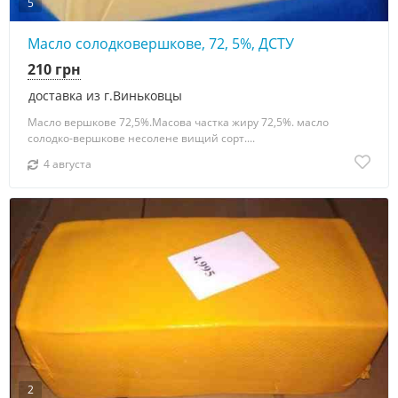
5
Масло солодковершкове, 72, 5%, ДСТУ
210 грн
доставка из г.Виньковцы
Масло вершкове 72,5%.Масова частка жиру 72,5%. масло
солодко-вершкове несолене вищий сорт....
4 августа
2