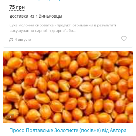
75 грн
доставка из г.Виньковцы
Суха молочна сироватка - продукт, отриманий в результаті
висушування сирної, підсирної або...
4 августа
3
Просо Полтавське Золотисте (посівне) від Автора