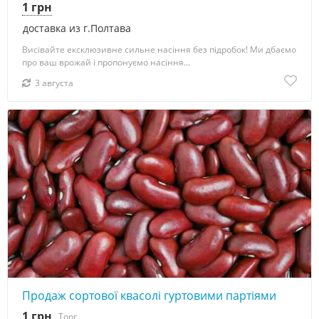
1 грн
доставка из г.Полтава
Висівайте ексклюзивне сильне насіння без підробок! Ми дбаємо
про ваш врожай і пропонуємо насіння...
3 августа
Продаж сортової квасолі гуртовими партіями
1 грн
Торг