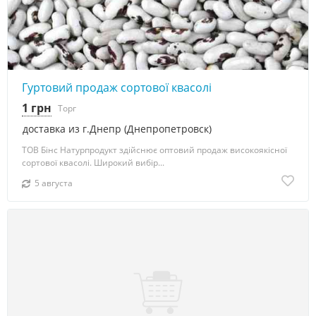
Гуртовий продаж сортової квасолі
1 грн
Торг
доставка из г.Днепр (Днепропетровск)
ТОВ Бінс Натурпродукт здійснює оптовий продаж високоякісної
сортової квасолі. Широкий вибір...
5 августа