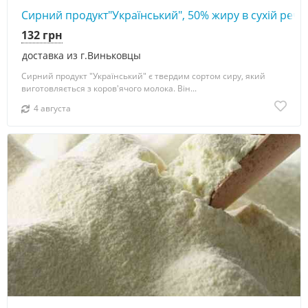
Сирний продукт"Український", 50% жиру в сухій речов
132 грн
доставка из г.Виньковцы
Сирний продукт "Український" є твердим сортом сиру, який
виготовляється з коров'ячого молока. Він...
4 августа