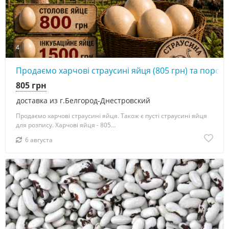
4
Продаємо харчові страусині яйця (805 грн) та порожн
805 грн
доставка из г.Белгород-Днестровский
Продаємо харчові страусині яйця. Також є пусті страусині яйця
для розпису. Харчові яйця - 805...
6 августа