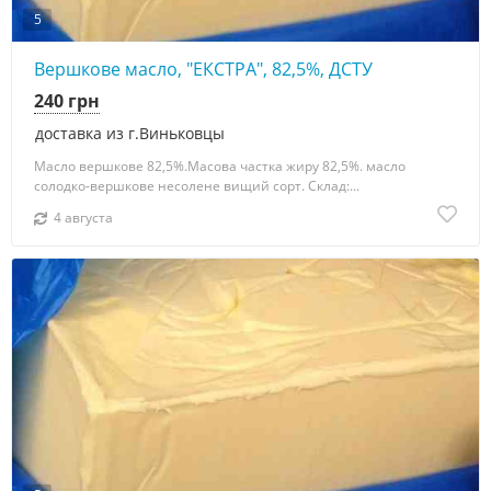
5
Вершкове масло, "ЕКСТРА", 82,5%, ДСТУ
240 грн
доставка из г.Виньковцы
Масло вершкове 82,5%.Масова частка жиру 82,5%. масло
солодко-вершкове несолене вищий сорт. Склад:...
4 августа