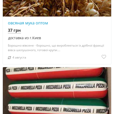
овсяная мука оптом
37 грн
доставка из г.Киев
Борошно вівсяне - борошно, що виробляється із дрібної фракції
вівса шелушоного, готової крупи....
4 августа