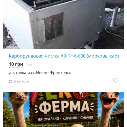
5
Карборундовая чистка А9-КНА-600 (морковь, картофе
10 грн
Торг
доставка из г.Ивано-Франковск
6 августа