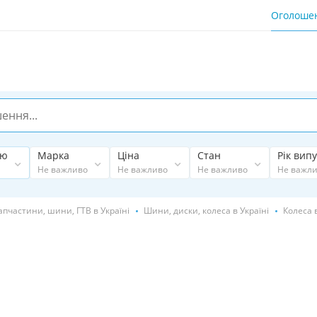
Оголоше
ію
Марка
Ціна
Стан
Рік випу
Не важливо
Не важливо
Не важливо
Не важл
апчастини, шини, ГТВ в Україні
Шини, диски, колеса в Україні
Колеса в