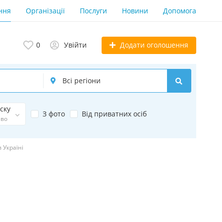
ння
Організації
Послуги
Новини
Допомога
Додати оголошення
0
Увійти
ску
З фото
Від приватних осіб
иво
 Україні