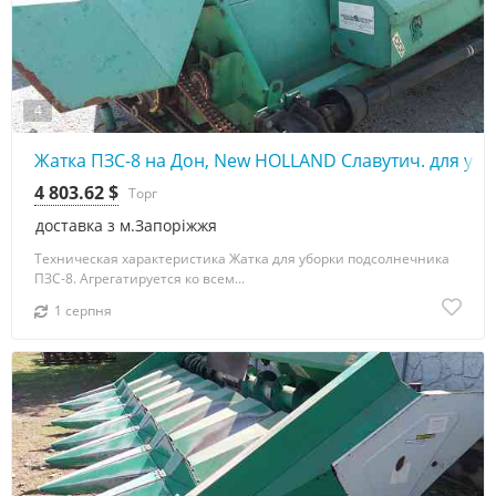
4
Жатка ПЗС-8 на Дон, New HOLLAND Славутич. для уб
4 803.62 $
Торг
доставка з м.Запоріжжя
Техническая характеристика Жатка для уборки подсолнечника
ПЗС-8. Агрегатируется ко всем...
1 серпня