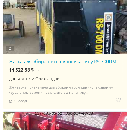
2
Жатка для збирання соняшника типу RS-700DM
14 522.58 $
Торг
доставка з м.Олександрія
Жниварка призначена для збирання соняшнику так званим
«суцільним зрізом» незалежно від напрямку...
Сьогодні