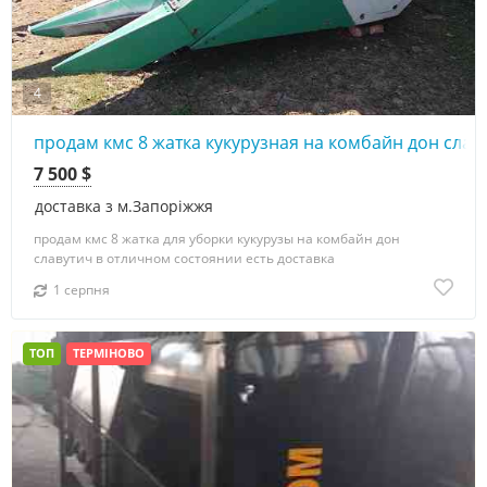
4
продам кмс 8 жатка кукурузная на комбайн дон славут
7 500 $
доставка з м.Запоріжжя
продам кмс 8 жатка для уборки кукурузы на комбайн дон
славутич в отличном состоянии есть доставка
1 серпня
ТОП
ТЕРМІНОВО