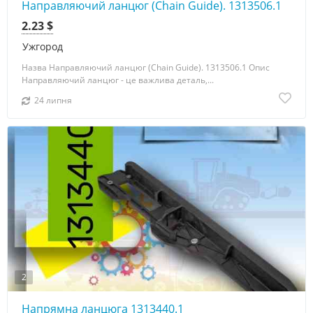
Направляючий ланцюг (Chain Guide). 1313506.1
2.23 $
Ужгород
Назва Направляючий ланцюг (Chain Guide). 1313506.1 Опис
Направляючий ланцюг - це важлива деталь,...
24 липня
2
Напрямна ланцюга 1313440.1