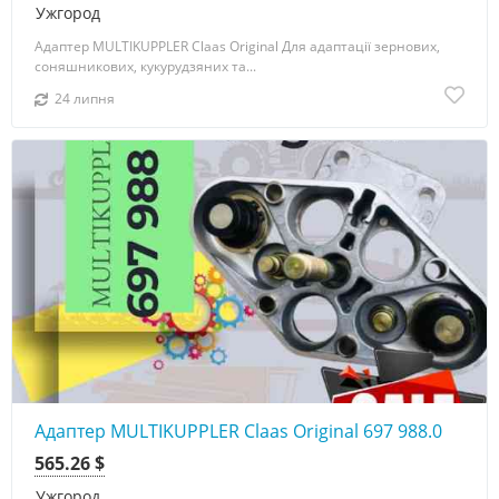
Ужгород
Адаптер MULTIKUPPLER Claas Original Для адаптації зернових,
соняшникових, кукурудзяних та...
24 липня
Адаптер MULTIKUPPLER Claas Original 697 988.0
565.26 $
Ужгород