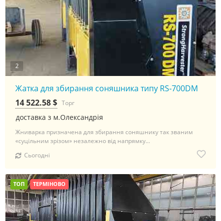
2
Жатка для збирання соняшника типу RS-700DM
14 522.58 $
Торг
доставка з м.Олександрія
Жниварка призначена для збирання соняшнику так званим
«суцільним зрізом» незалежно від напрямку...
Сьогодні
ТОП
ТЕРМІНОВО