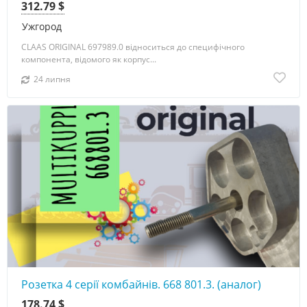
312.79 $
Ужгород
CLAAS ORIGINAL 697989.0 відноситься до специфічного
компонента, відомого як корпус...
24 липня
Розетка 4 серії комбайнів. 668 801.3. (аналог)
178.74 $