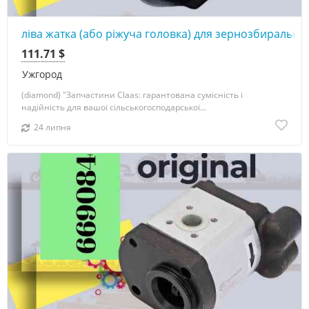
ліва жатка (або ріжуча головка) для зернозбиральних
111.71 $
Ужгород
(diamond) "Запчастини Claas: гарантована сумісність і
надійність для вашої сільськогосподарської...
24 липня