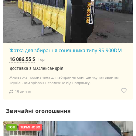
Жатка для збирання соняшника типу RS-900DM
16 086.55 $
Торг
доставка з м.Олександрія
Жниварка призначена для збирання соняшнику так званим
«суцільним зрізом» незалежно від напрямку...
19 липня
Звичайні оголошення
ТОП
ТЕРМІНОВО