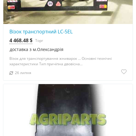
3
Візок транспортний LC-5ЕL
4 468.48 $
Торг
доставка з м.Олександрія
Візок для транспортування жниварок ... Основні технічні
характеристики Тип причіпна двовісна...
26 липня