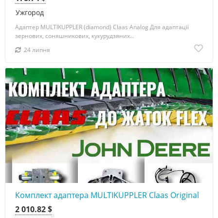
Ужгород
Адаптер MULTIKUPPLER (diamond) Claas Analog Для адаптації
зернових, соняшникових, кукурудзяних...
24 липня
Комплект адаптера MULTIKUPPLER Claas Original
2 010.82 $