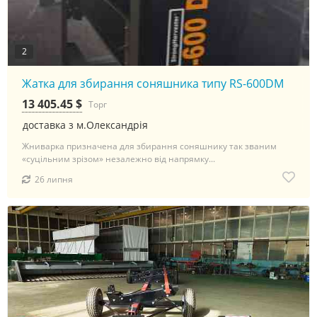
2
Жатка для збирання соняшника типу RS-600DM
13 405.45 $
Торг
доставка з м.Олександрія
Жниварка призначена для збирання соняшнику так званим
«суцільним зрізом» незалежно від напрямку...
26 липня