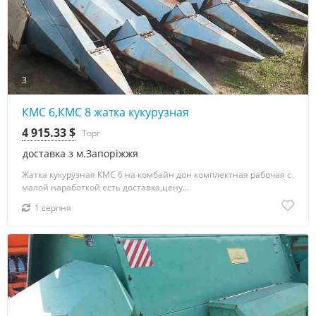
3
КМС 6,КМС 8 жатка кукурузная
4 915.33 $
Торг
доставка з м.Запоріжжя
Жатка кукурузная КМС 6 на комбайн дон комплектная рабочая с
малой наработкой есть доставка,цену...
1 серпня