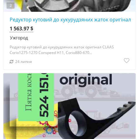
2
Редуктор кутовий до кукурудзяних жаток оригінал C
1 563.97 $
Ужгород
Редуктор кутовий до кукурудзяних жаток оригінал CLAAS
Corio1275-1270 Conspeed H11, Corio880-670...
24 липня