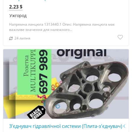
2.23 $
Ужгород
Напрямна ланцюга 1313440.1 Опис: Напрямна ланцюга має
важливе значення для належного...
24 липня
З'єднувач гідравлічної системи (Плита-з'єднувач) CL