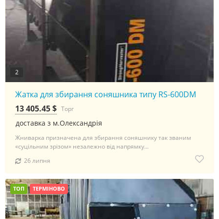
2
Жатка для збирання соняшника типу RS-600DM
13 405.45 $
Торг
доставка з м.Олександрія
Жниварка призначена для збирання соняшнику так званим
«суцільним зрізом» незалежно від напрямку...
26 липня
ТОП
ТЕРМІНОВО