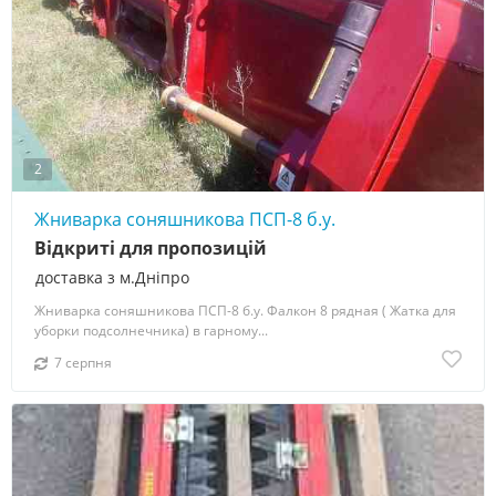
2
Жниварка соняшникова ПСП-8 б.у.
Відкриті для пропозицій
доставка з м.Дніпро
Жниварка соняшникова ПСП-8 б.у. Фалкон 8 рядная ( Жатка для
уборки подсолнечника) в гарному...
7 серпня