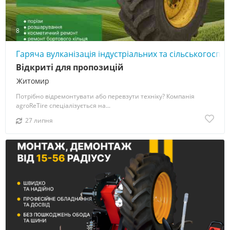
8
Гаряча вулканізація індустріальних та сільськогосп
Відкриті для пропозицій
Житомир
Потрібно відремонтувати або перевзути техніку? Компанія
agroReTire спеціалізується на...
27 липня