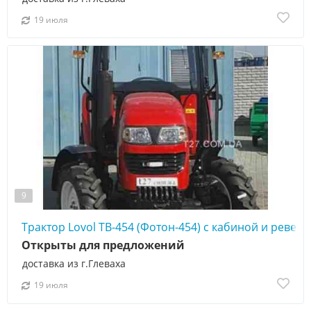
19 июля
9
Трактор Lovol TB-454 (Фотон-454) с кабиной и ревер
Открыты для предложений
доставка из г.Глеваха
19 июля