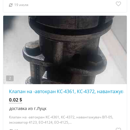
19 июля
2
Клапан на -автокран КС-4361, КС-4372, навантажувач 
0.02 $
доставка из г.Луцк
Клапан на -автокран КС-4361, КС-4372, навантажувач ВП-05,
экскаватор 4123, ЕО-4124, ЕО-4125,...