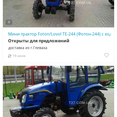
9
Мини-трактор Foton/Lovol TE-244 (Фотон-244) с ход
Открыты для предложений
доставка из г.Глеваха
19 июля