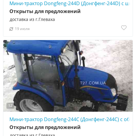
Мини-трактор Dongfeng-244D (Донгфенг-244D) с ш
Открыты для предложений
доставка из г.Глеваха
19 июля
12
Мини-трактор Dongfeng-244C (Донгфенг-244C) с обн
Открыты для предложений
доставка из г.Глеваха