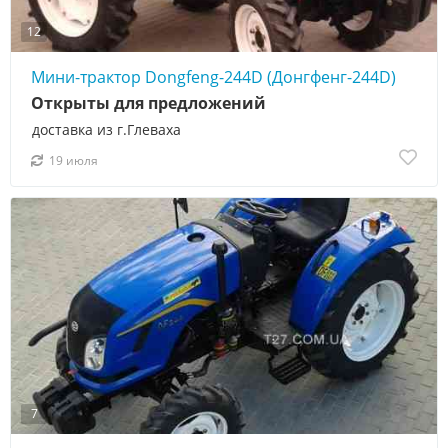
12
Мини-трактор Dongfeng-244D (Донгфенг-244D)
Открыты для предложений
доставка из г.Глеваха
19 июля
7