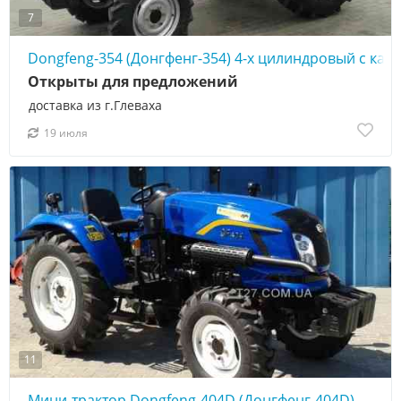
7
Dongfeng-354 (Донгфенг-354) 4-х цилиндровый с каб
Открыты для предложений
доставка из г.Глеваха
19 июля
11
Мини-трактор Dongfeng-404D (Донгфенг-404D)