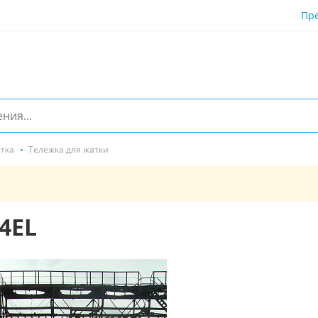
Пр
тка
Тележка для жатки
4ЕL