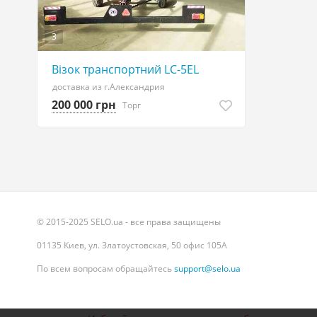
3
Візок транспортний LC-5ЕL
доставка из г.Александрия
200 000 грн
Торг
© 2015-2025 SELO.ua - все права защищены
01135 Киев, ул. Златоустовская, 50 офис 105А
По всем вопросам обращайтесь
support@selo.ua