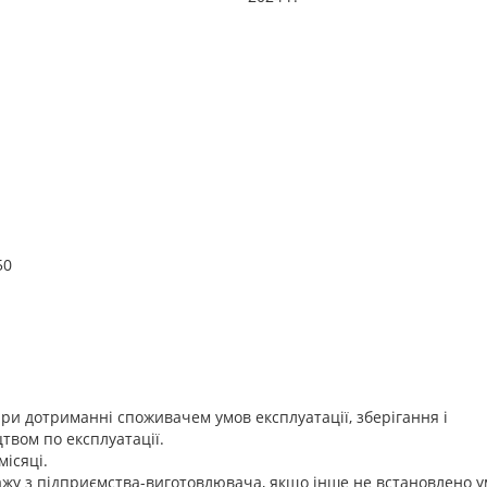
50
ри дотриманні споживачем умов експлуатації, зберігання і
твом по експлуатації.
місяці.
ажу з підприємства-виготовлювача, якщо інше не встановлено 