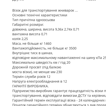
Візок для транспортування жниварок ...
Основні технічні характеристики
Тип причіпна одноосьова
Габаритні розміри:
довжина, ширина, висота 9,36х 2,74х 0,71
вантажна висота 0,71
колія 2,25
Маса, не більше кг 1460
Вантажопідйомність, не більше кг 3500
Внутрішнє тиск в шинах,
відповідне максимальному навантаженні на шину кПа 2
Максимальна швидкість км / год 20
Дорожній просвіт (під балкою
моста візки), не менше мм 230
Термін служби років 12
Напруга електрообладнання в 12
ГАРАНТІЇ ВИРОБНИКА.
Підприємство-виробник гарантує працездатність візки п
транспортування, відповідати вимогам ДСТУ та керівниц
Гарантійний термін експлуатації візка - 24 календарних 
Початок гарантійного терміну обчислюється з дня прод