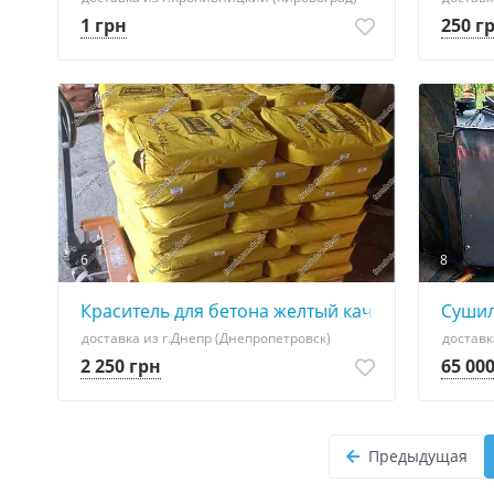
1 грн
250 г
6
8
Краситель для бетона желтый качественный Y-
Сушил
доставка из г.Днепр (Днепропетровск)
доставк
2 250 грн
65 00
Предыдущая