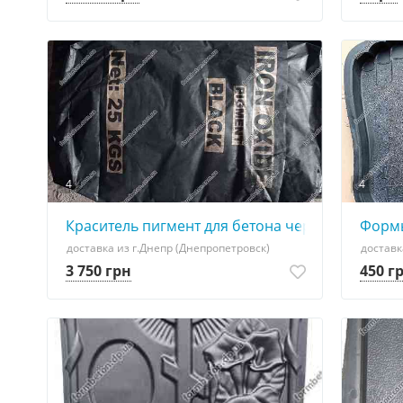
4
4
Краситель пигмент для бетона черный Чехия B
Формы
доставка из г.Днепр (Днепропетровск)
доставк
3 750 грн
450 г