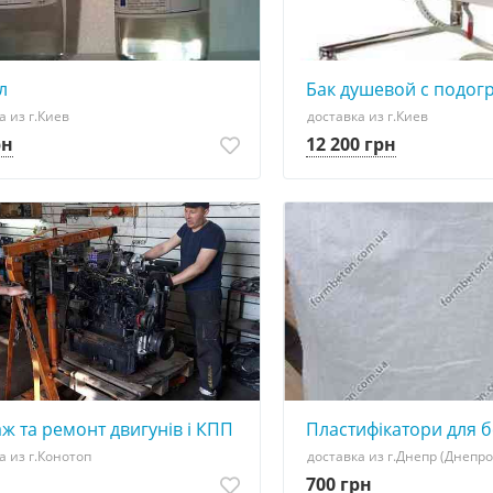
л
Бак душевой с подог
а из г.Киев
доставка из г.Киев
рн
12 200 грн
огревом воды
ж та ремонт двигунів і КПП | КАМАЗ, ЯМЗ, МТЗ, Т150, К70
Пластифікатори для 
а из г.Конотоп
доставка из г.Днепр (Днепр
700 грн