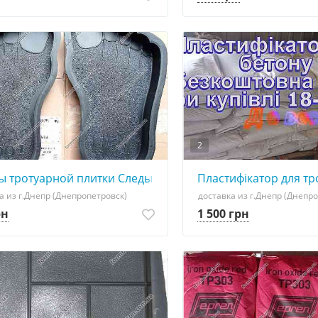
2
-650
 тротуарной плитки Следы Великанов садовая дорожка
Пластифікатор для тр
а из г.Днепр (Днепропетровск)
доставка из г.Днепр (Днепр
рн
1 500 грн