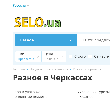
Русский
Разное
Тип
Цена
С фото
От частн
Предлагаю
Не важно
Главная
Предложения в Черкассах
Разное в Черкассах
Разное в Черкассах
Тара и упаковка
77
Зеленый туризм
Топливные пеллеты
8
Разное