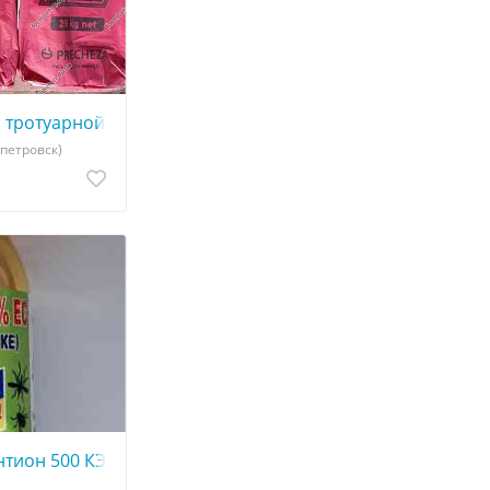
а тротуарной плитки красный ТР-303 Чехия
опетровск)
тион 500 КЭ