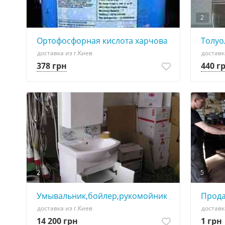
2
Ортофосфорная кислота харчова та нехарчова
Толуо
доставка из г.Киев
доставк
378 грн
440 г
2
5
Умывальник,бойлер,рукомойник Дачник с под
Прода
доставка из г.Киев
доставк
14 200 грн
1 грн