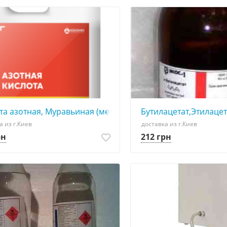
та азотная, Муравьиная (метановая) кислота 85%
Бутилацетат,Этилацет
а из г.Киев
доставка из г.Киев
рн
212 грн