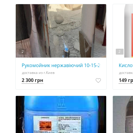
2
2
Рукомойник нержавіючий 10-15-20л
Кисло
доставка из г.Киев
доставк
2 300 грн
149 г