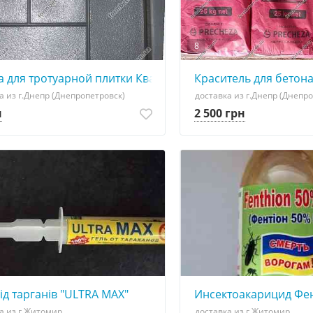
8
А
 для тротуарной плитки Квадрат Кирпич 30х30
Краситель для бетон
а из г.Днепр (Днепропетровск)
доставка из г.Днепр (Днепр
н
2 500 грн
ід тарганів "ULTRA MAX"
Инсектоакарицид Фен
а из г.Житомир
доставка из г.Житомир