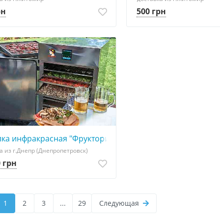
рн
500 грн
710
ка инфракрасная "Фрукториана" для сушки яблочных чи
а из г.Днепр (Днепропетровск)
0 грн
1
2
3
...
29
Следующая