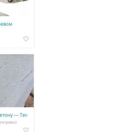
ревом
0
бетону — Темп 2 — ускоритель набора прочности
опетровск)