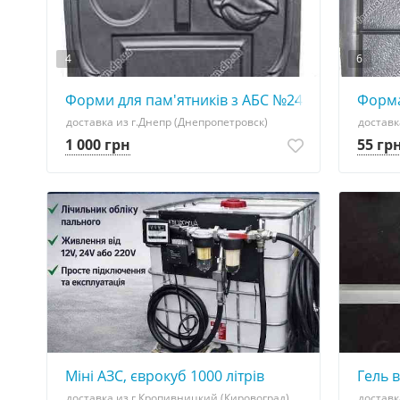
4
6
Форми для пам'ятників з АБС №24 РАСПРОДАЖ
Форма
доставка из г.Днепр (Днепропетровск)
доставк
1 000 грн
55 гр
Міні АЗС, єврокуб 1000 літрів
Гель в
доставка из г.Кропивницкий (Кировоград)
доставк