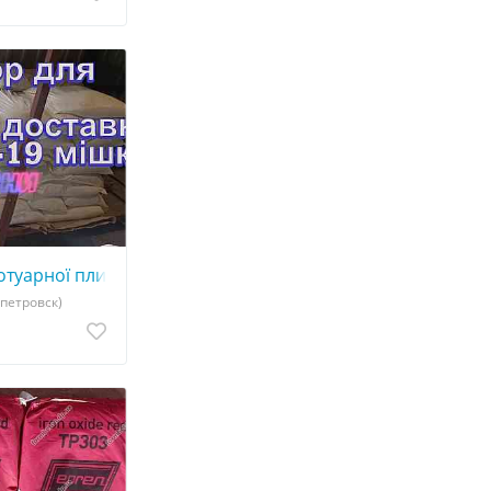
отуарної плитки C-3 мішок 25 кг
опетровск)