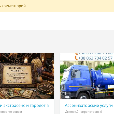
ь комментарий.
3
tv Интернет 3G 4G г Умань и обл
 экстрасенс и таролог в Днепре: любовная магия, снят
Ассенизаторские услуги 
непропетровск)
Днепр (Днепропетровск)