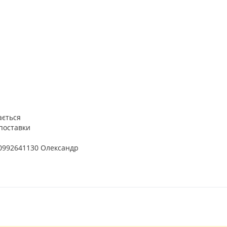
ається
 поставки
 0992641130 Олександр