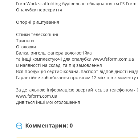
FormWork scaffolding будівельне обладнання тм FS Form:
Опалубку перекриття
Опорні риштування
Стійки телескопічні
Триноги
Оголовки
Балка, ригель, фанера вологостійка
та інщі комплектуючі для опалубки www.fsform.com.ua
В наявності на складі та під замовлення
Вся продукція сертифікована, паспорт відповідності над
Гарантійне зобов’язання протягом 12 місяців з моменту
За детальною інформацією звертайтесь за телефоном -
www.fsform.com.ua
Дивіться інші мої оголошення
Комментарии: 0