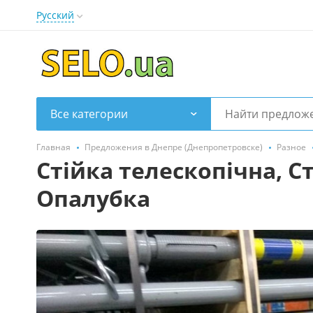
Русский
Все категории
Главная
Предложения в Днепре (Днепропетровске)
Разное
Стійка телескопічна, С
Опалубка