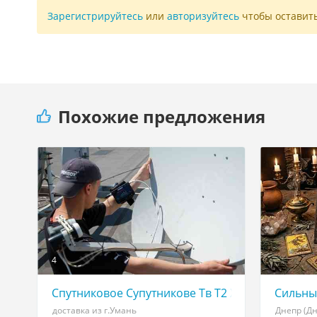
Зарегистрируйтесь
или
авторизуйтесь
чтобы оставит
Похожие предложения
4
Спутниковое Супутникове Тв Т2 ХТRA tv VIASAT 
Сильный
доставка из г.Умань
Днепр (Д