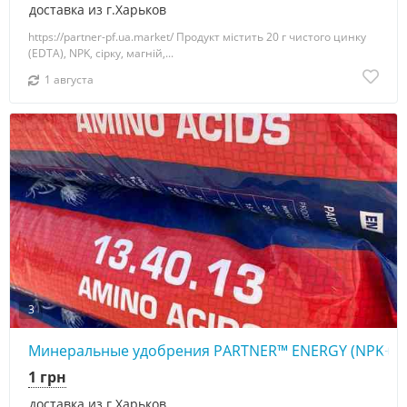
доставка из г.Харьков
https://partner-pf.ua.market/ Продукт містить 20 г чистого цинку
(EDTA), NPK, сірку, магній,...
1 августа
3
Минеральные удобрения PARTNER™ ENERGY (NPK+S
1 грн
доставка из г.Харьков