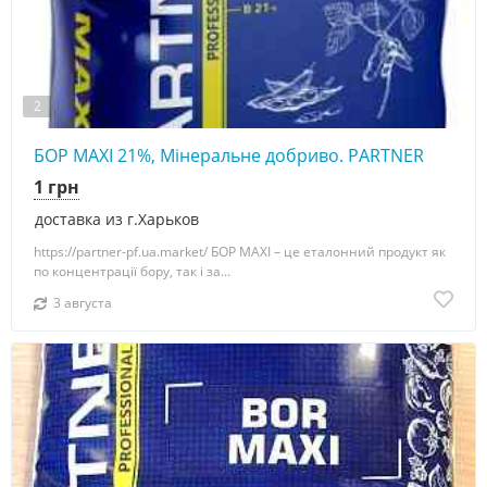
2
БОР MAXI 21%, Мінеральне добриво. PARTNER
1 грн
доставка из г.Харьков
https://partner-pf.ua.market/ БОР MAXI – це еталонний продукт як
по концентрації бору, так і за...
3 августа