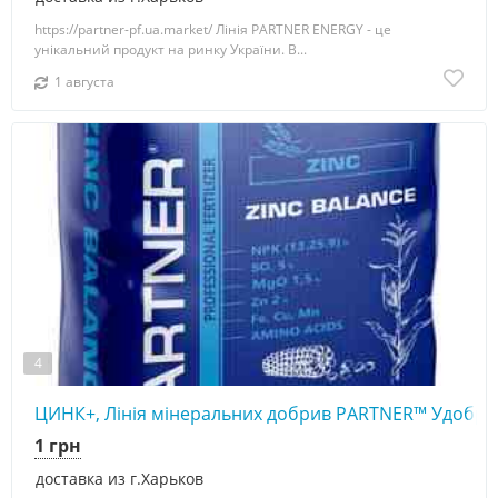
https://partner-pf.ua.market/ Лінія PARTNER ENERGY - це
унікальний продукт на ринку України. В...
1 августа
4
ЦИНК+, Лінія мінеральних добрив PARTNER™ Удобр
1 грн
доставка из г.Харьков