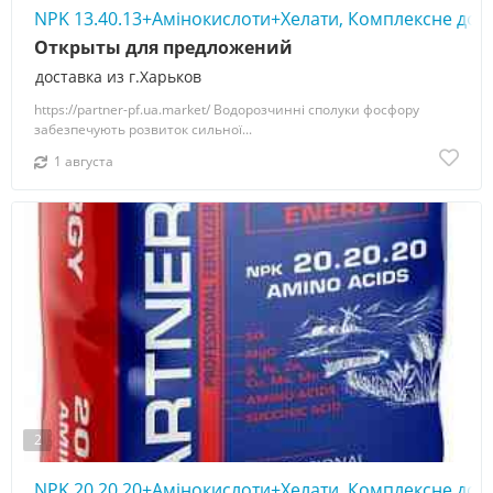
NPK 13.40.13+Амінокислоти+Хелати, Комплексне до
Открыты для предложений
доставка из г.Харьков
https://partner-pf.ua.market/ Водорозчинні сполуки фосфору
забезпечують розвиток сильної...
1 августа
2
NPK 20.20.20+Амінокислоти+Хелати, Комплексне до