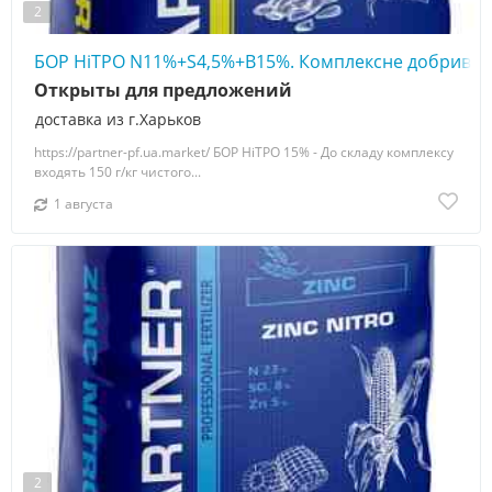
2
БОР НіТРО N11%+S4,5%+B15%. Комплексне добриво
Открыты для предложений
доставка из г.Харьков
https://partner-pf.ua.market/ БОР НіТРО 15% - До складу комплексу
входять 150 г/кг чистого...
1 августа
2