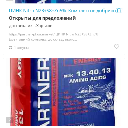
ЦИНК Nitro N23+S8+Zn5%. Комплексне добриво🇺🇦
Открыты для предложений
доставка из г.Харьков
https://partner-pf.ua.market/ ЦИНК Nitro N23+S8+Zn5%
Ефективний комплекс, до складу якого...
1 августа
2