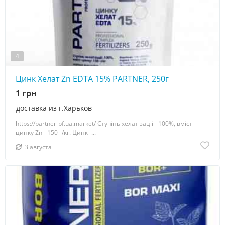
4
Цинк Хелат Zn EDTA 15% PARTNER, 250г
1 грн
доставка из г.Харьков
https://partner-pf.ua.market/ Ступінь хелатізаціі - 100%, вміст
цинку Zn - 150 г/кг. Цинк -...
3 августа