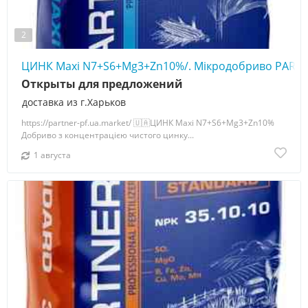
2
ЦИНК Maxi N7+S6+Mg3+Zn10%/. Мікродобриво PARTN
Открыты для предложений
доставка из г.Харьков
https://partner-pf.ua.market/ 🇺🇦ЦИНК Maxi N7+S6+Mg3+Zn10%
Добриво з концентрацією чистого цинку...
1 августа