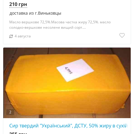
210 грн
доставка из г.Виньковцы
Масло вершкове 72,5%.Масова частка жиру 72,5%. масло
солодко-вершкове несолене вищий сорт....
4 августа
2
Сир твердий "Український", ДСТУ, 50% жиру в сухій ре