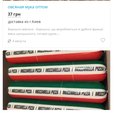
овсяная мука оптом
37 грн
доставка из г.Киев
Борошно вівсяне - борошно, що виробляється із дрібної фракції
вівса шелушоного, готової крупи....
4 августа