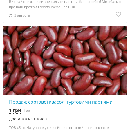
Висівайте ексклюзивне сильне насіння без підробок! Ми дбаємо
про ваш врожай і пропонуємо насіння...
3 августа
Продаж сортової квасолі гуртовими партіями
1 грн
Торг
доставка из г.Киев
ТОВ «Бінс Натурпродукт» здійснює оптовий продаж квасолі