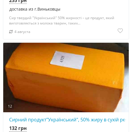
255 грн
доставка из г.Виньковцы
Сир твердий "Український" 50% жирності – це продукт, який
виготовляється з молока тварин, таких...
4 августа
12
Сирний продукт"Український", 50% жиру в сухій речов
132 грн