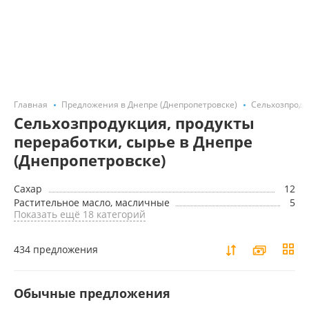
Главная
Предложения в Днепре (Днепропетровске)
Сельхозпродук
Сельхозпродукция, продукты
переработки, сырье в Днепре
(Днепропетровске)
Сахар
12
Растительное масло, масличные
5
Показать ещё 18 категорий
434 предложения
Обычные предложения