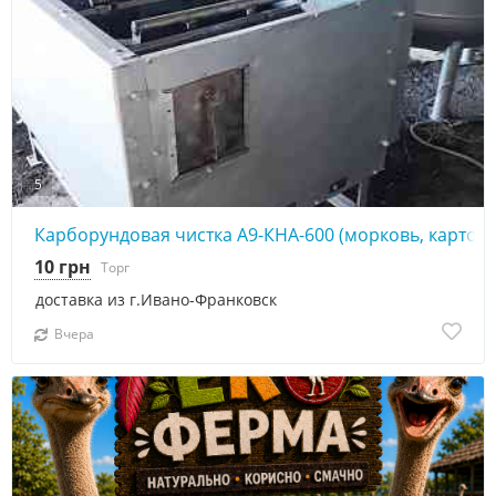
5
Карборундовая чистка А9-КНА-600 (морковь, картофе
10 грн
Торг
доставка из г.Ивано-Франковск
Вчера