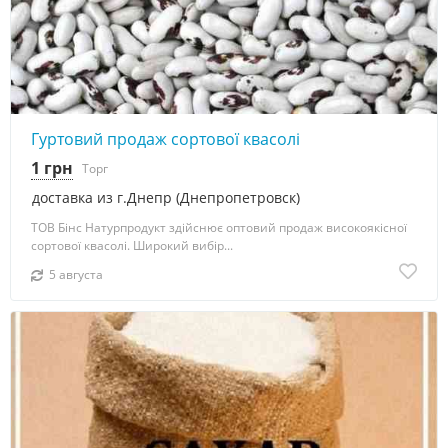
Гуртовий продаж сортової квасолі
1 грн
Торг
доставка из г.Днепр (Днепропетровск)
ТОВ Бінс Натурпродукт здійснює оптовий продаж високоякісної
сортової квасолі. Широкий вибір...
5 августа