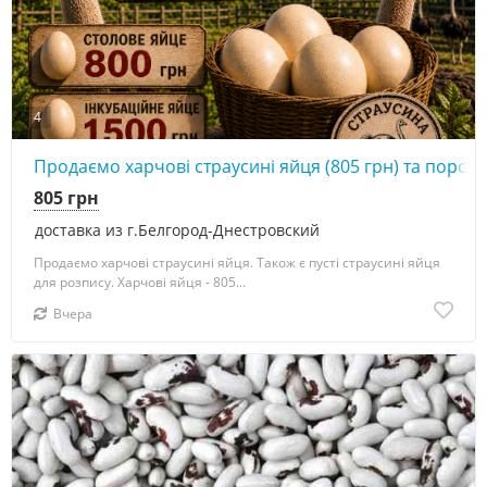
4
Продаємо харчові страусині яйця (805 грн) та порожн
805 грн
доставка из г.Белгород-Днестровский
Продаємо харчові страусині яйця. Також є пусті страусині яйця
для розпису. Харчові яйця - 805...
Вчера