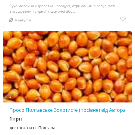
Суха молочна сироватка - продукт, отриманий в результаті
висушування сирної, підсирної або...
4 августа
3
Просо Полтавське Золотисте (посівне) від Автора
1 грн
доставка из г.Полтава