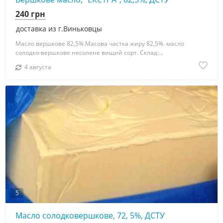
240 грн
доставка из г.Виньковцы
Масло вершкове 82,5%.Масова частка жиру 82,5%. масло
солодко-вершкове несолене вищий сорт. Склад:...
4 августа
5
Масло солодковершкове, 72, 5%, ДСТУ