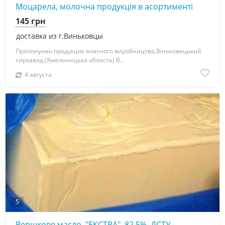
Моцарела, молочна продукція в асортименті
145 грн
доставка из г.Виньковцы
Пропонуємо продукцію власного виробництва,Віньковецький
сирзавод (Хмельницька область) В...
4 августа
5
Вершкове масло, "ЕКСТРА", 82,5%, ДСТУ