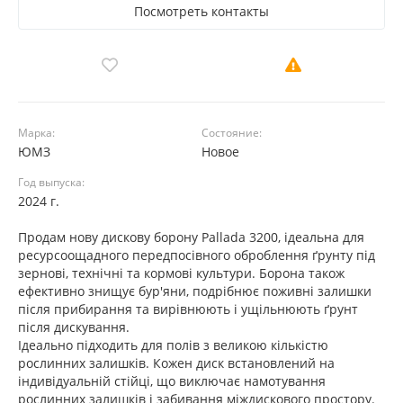
Посмотреть контакты
Марка:
Состояние:
ЮМЗ
Новое
Год выпуска:
2024 г.
Продам нову дискову борону Pallada 3200, ідеальна для
ресурсоощадного передпосівного оброблення ґрунту під
зернові, технічні та кормові культури. Борона також
ефективно знищує бур'яни, подрібнює поживні залишки
після прибирання та вирівнюють і ущільнюють ґрунт
після дискування.
Ідеально підходить для полів з великою кількістю
рослинних залишків. Кожен диск встановлений на
індивідуальній стійці, що виключає намотування
рослинних залишків і забивання міждискового простору.