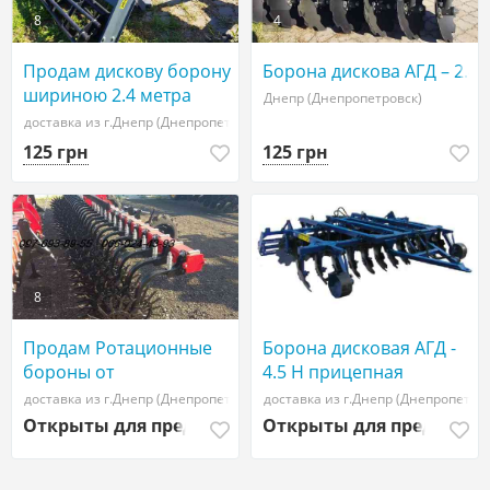
8
4
Продам дискову борону
Борона дискова АГД – 2.4
шириною 2.4 метра
Днепр (Днепропетровск)
АГД-2.4
доставка из г.Днепр (Днепропетровск)
125 грн
125 грн
8
Продам Ротационные
Борона дисковая АГД -
бороны от
4.5 Н прицепная
производителя
доставка из г.Днепр (Днепропетровск)
доставка из г.Днепр (Днепропетро
Открыты для предложений
Открыты для предложе