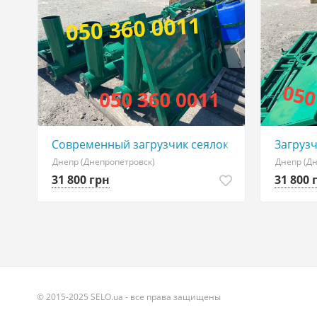
Современный загрузчик сеялок на Газ,Зил,Кам
Загрузч
Днепр (Днепропетровск)
Днепр (Д
31 800 грн
31 800 
© 2015-2025 SELO.ua - все права защищены