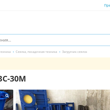
Пр
техника
Сеялка, посадочная техника
Загрузчик сеялок
ЗС-30М