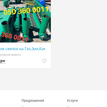
аз по выгодной цене
ик сеялок на Газ,Зил,Камаз (фото реал)
непропетровск)
грн
Предложения
Услуги