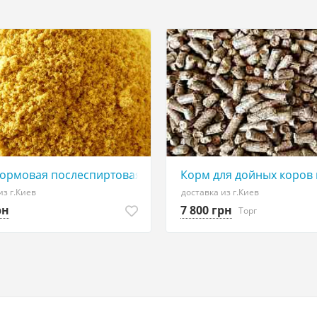
4
кормовая послеспиртовая
Корм для дойных коров 
из г.Киев
доставка из г.Киев
рн
7 800 грн
Торг