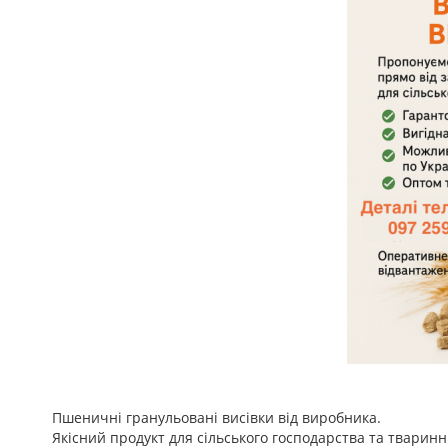
Пшеничні гранульовані висівки від виробника.
Якісний продукт для сільського господарства та тваринн