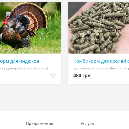
орм для индюков
Комбикорм для кролей 
из г.Днепр (Днепропетровск)
доставка из г.Днепр (Днепропет
480 грн
Предложения
Услуги