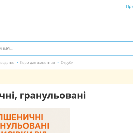
Пр
водство
Корм для животных
Отруби
чні, гранульовані