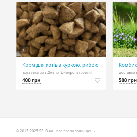
5
Корм для котів з куркою, рибою, кроликом, мікс
Комбик
доставка из г.Днепр (Днепропетровск)
доставка 
400 грн
580 грн
© 2015-2025 SELO.ua - все права защищены