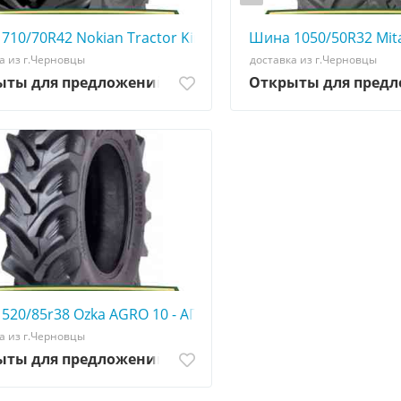
 ☎️ 0507773380
710/70R42 Nokian Tractor King - АГРОШИНА ☎️ 050777338
Шина 1050/50R32 Mit
а из г.Черновцы
доставка из г.Черновцы
ыты для предложений
Открыты для пред
А ☎️ 0507773380
520/85r38 Ozka AGRO 10 - АГРОШИНА ☎️ 0507773380 big ti
а из г.Черновцы
ыты для предложений