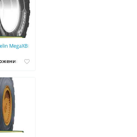
elin MegaXBib 2 - АГРОШИНА ☎️ 0507773380
ложений