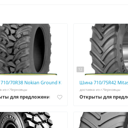
12
0507773380 big tires
710/70R38 Nokian Ground King - АГРОШИНА ☎️ 050777338
Шина 710/75R42 Mita
а из г.Черновцы
доставка из г.Черновцы
ыты для предложений
Открыты для пред