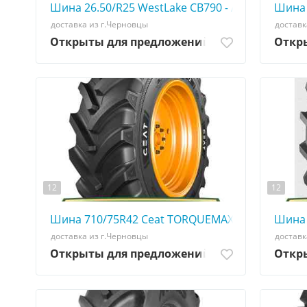
Шина 26.50/R25 WestLake CB790 - АГРОШИНА ☎️
Шина 
доставка из г.Черновцы
доставк
Открыты для предложений
Откр
12
12
Шина 710/75R42 Ceat TORQUEMAX - АГРОШИНА 
Шина 
доставка из г.Черновцы
доставк
Открыты для предложений
Откр