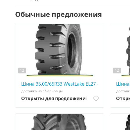
Обычные предложения
12
12
Шина 35.00/65R33 WestLake EL27 - АГРОШИНА ☎️ 
Шина 
доставка из г.Черновцы
доставк
Открыты для предложений
Откр