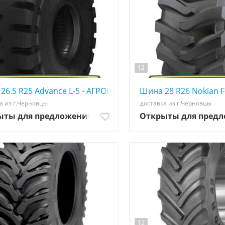
12
773380
26.5 R25 Advance L-5 - АГРОШИНА ☎️ 0507773380
Шина 28 R26 Nokian F
а из г.Черновцы
доставка из г.Черновцы
ыты для предложений
Открыты для пред
12