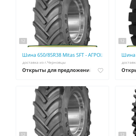
12
12
Шина 650/85R38 Mitas SFT - АГРОШИНА ☎️ 0507
Шина 
доставка из г.Черновцы
доставк
Открыты для предложений
Откр
12
12