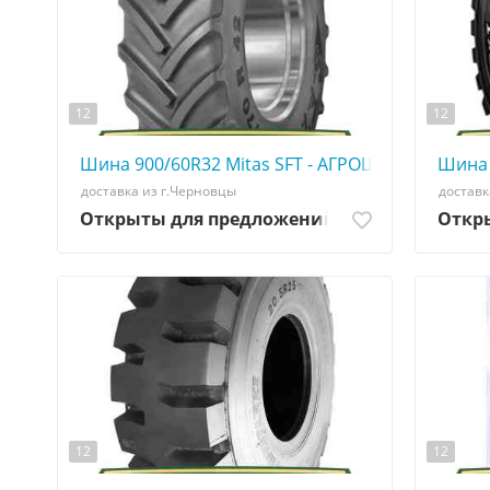
12
12
Шина 900/60R32 Mitas SFT - АГРОШИНА ☎️ 0507
Шина 
доставка из г.Черновцы
доставк
Открыты для предложений
Откр
12
12