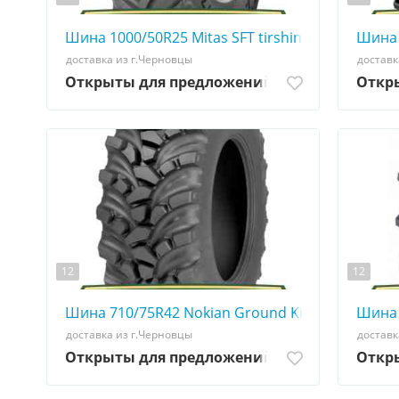
Шина 1000/50R25 Mitas SFT tirshina - АГРОШИНА
Шина 
доставка из г.Черновцы
доставк
Открыты для предложений
Откр
12
12
Шина 710/75R42 Nokian Ground King - АГРОШИН
Шина 
доставка из г.Черновцы
доставк
Открыты для предложений
Откр