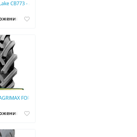
Lake CB773 - АГРОШИНА ☎️ 0507773380
ложений
80
AGRIMAX FORCE - АГРОШИНА ☎️ 0507773380
ложений