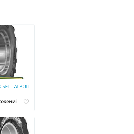
0
s SFT - АГРОШИНА ☎️ 0507773380
ложений