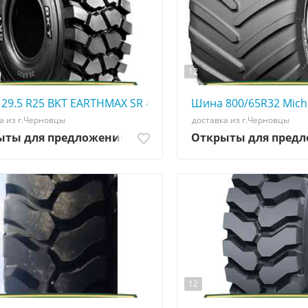
12
773380
29.5 R25 BKT EARTHMAX SR 41 - АГРОШИНА ☎️ 0507773380
Шина 800/65R32 Mich
а из г.Черновцы
доставка из г.Черновцы
ыты для предложений
Открыты для пред
12