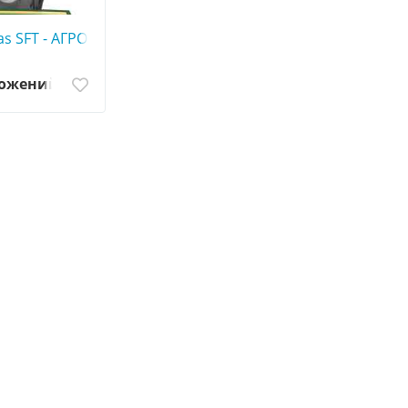
0
as SFT - АГРОШИНА ☎️ 0507773380
ложений
res