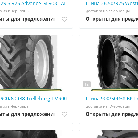
 0507773380
29.5 R25 Advance GLR08 - АГРОШИНА ☎️ 0507773380
Шина 26.50/R25 West
а из г.Черновцы
доставка из г.Черновцы
ыты для предложений
Открыты для пред
12
☎️ 0507773380
900/60R38 Trelleborg TM900 HP - АГРОШИНА ☎️ 05077733
Шина 900/60R38 BKT 
а из г.Черновцы
доставка из г.Черновцы
ыты для предложений
Открыты для пред