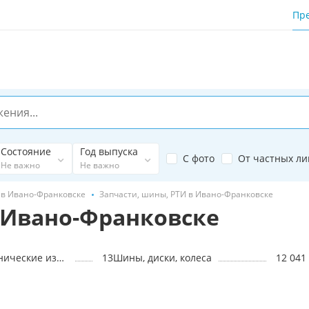
Пр
Состояние
Год выпуска
С фото
От частных ли
Не важно
Не важно
 в Ивано-Франковске
Запчасти, шины, РТИ в Ивано-Франковске
 Ивано-Франковске
РТИ (резино-технические изделия)
13
Шины, диски, колеса
12 041