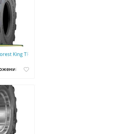
orest King TRS LS-2 - АГРОШИНА ☎️ 0507773380
ложений