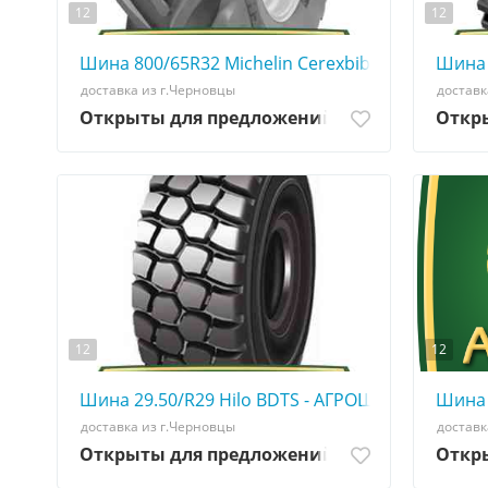
12
12
Шина 800/65R32 Michelin Cerexbib CFO - АГРОШ
Шина 
доставка из г.Черновцы
доставк
Открыты для предложений
Откр
12
12
Шина 29.50/R29 Hilo BDTS - АГРОШИНА ☎️ 0507
Шина 
доставка из г.Черновцы
доставк
Открыты для предложений
Откр