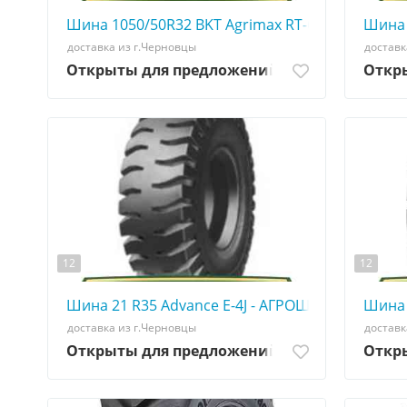
Шина 1050/50R32 BKT Agrimax RT-600 - АГРОШИ
Шина 
доставка из г.Черновцы
доставк
Открыты для предложений
Откр
12
12
Шина 21 R35 Advance E-4J - АГРОШИНА ☎️ 05077
Шина 
доставка из г.Черновцы
доставк
Открыты для предложений
Откр