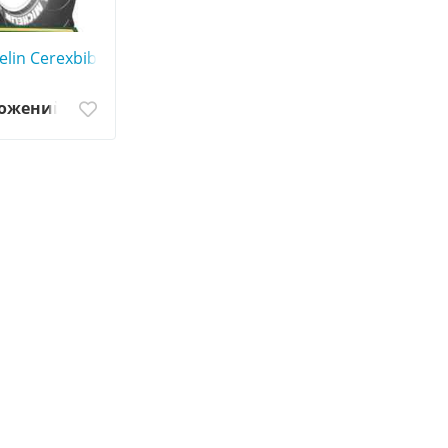
0
lin Cerexbib - АГРОШИНА ☎️ 0507773380
ложений
3380