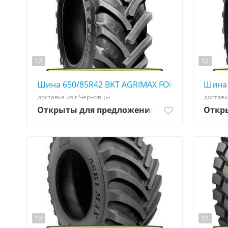
12
12
Шина 650/85R42 BKT AGRIMAX FORCE tirshina -
Шина 
доставка из г.Черновцы
доставк
Открыты для предложений
Откр
12
12