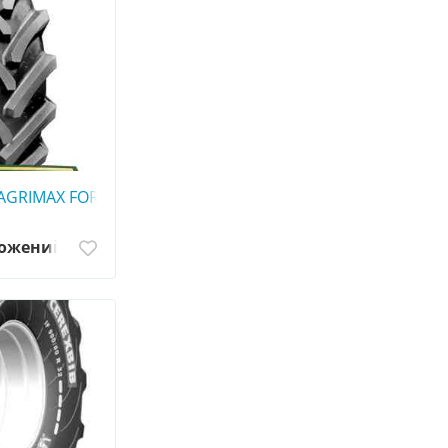
0
AGRIMAX FORCE - АГРОШИНА ☎️ 0507773380
ложений