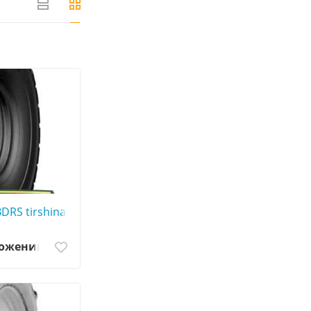
0507773380
BDRS tirshina - АГРОШИНА ☎️ 0507773380
ложений