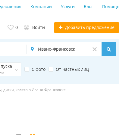
едложения
Компании
Услуги
Блог
Помощь
Добавить предложение
0
Войти
ыпуска
С фото
От частных лиц
но
, диски, колеса в Ивано-Франковске