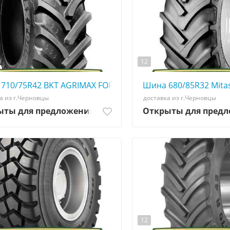
12
 АГРОШИНА ☎️ 0507773380
710/75R42 BKT AGRIMAX FORCE - АГРОШИНА ☎️ 050777338
Шина 680/85R32 Mita
а из г.Черновцы
доставка из г.Черновцы
ыты для предложений
Открыты для пред
12