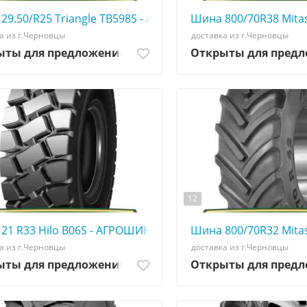
НА ☎️ 0507773380
29.50/R25 Triangle TB598S - АГРОШИНА ☎️ 0507773380
Шина 800/70R38 Mita
а из г.Черновцы
доставка из г.Черновцы
ыты для предложений
Открыты для пред
12
73380
21 R33 Hilo B06S - АГРОШИНА ☎️ 0507773380
Шина 800/70R32 Mita
а из г.Черновцы
доставка из г.Черновцы
ыты для предложений
Открыты для пред