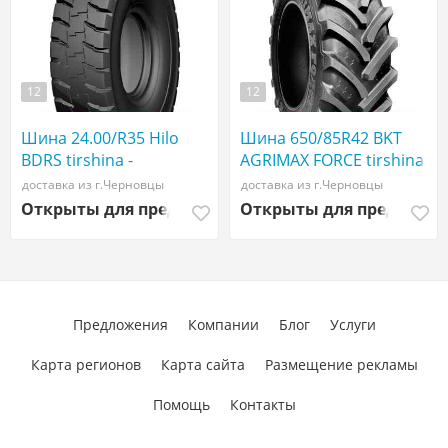
12
12
Шина 24.00/R35 Hilo
Шина 650/85R42 BKT
BDRS tirshina -
AGRIMAX FORCE tirshina -
АГРОШИНА ☎️
АГРОШИНА ☎️
доставка из г.Черновцы
доставка из г.Черновцы
0507773380
0507773380
Открыты для предложений
Открыты для предложе
Предложения
Компании
Блог
Услуги
Карта регионов
Карта сайта
Размещение рекламы
Помощь
Контакты