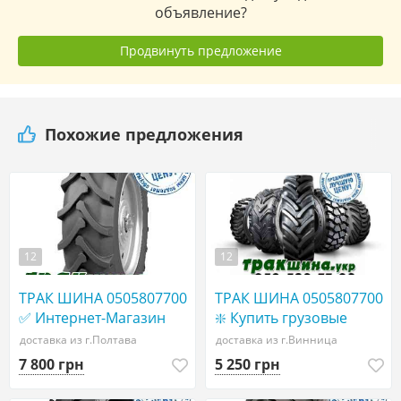
объявление?
Продвинуть предложение
Похожие предложения
12
12
ТРАК ШИНА 0505807700
ТРАК ШИНА 0505807700
✅ Интернет-Магазин
❇️ Купить грузовые
ТРАКШИНА. УКР|
шины в Украине WWW
доставка из г.Полтава
доставка из г.Винница
КУПИТЬ грузовые
ТРАКШИНА.УКР
7 800 грн
5 250 грн
ШИНЫ АГРО шины
Грузовая резина 455/40
СЕЛЬХОЗ ШИНЫ
r22,5