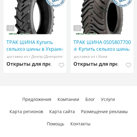
12
12
ТРАК ШИНА Купить
ТРАК ШИНА 0505807700
сельхоз шины в Украине
❇️ Купить сельхоз шины
| WWW ТРАКШИНА.УКР
в Украине | WWW
доставка из г.Днепр (Днепропетровск)
доставка из г.Киев
| Сельхоз резина
ТРАКШИНА.УКР |
Открыты для предложений
Открыты для предложе
900/60R32 Трак шина
Сельхоз резина 710/70
r42
Предложения
Компании
Блог
Услуги
Карта регионов
Карта сайта
Размещение рекламы
Помощь
Контакты