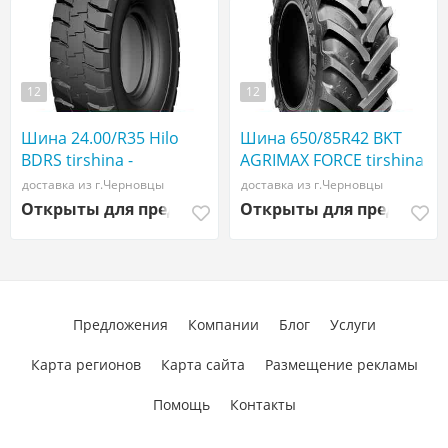
12
12
Шина 24.00/R35 Hilo
Шина 650/85R42 BKT
BDRS tirshina -
AGRIMAX FORCE tirshina -
АГРОШИНА ☎️
АГРОШИНА ☎️
доставка из г.Черновцы
доставка из г.Черновцы
0507773380
0507773380
Открыты для предложений
Открыты для предложе
Предложения
Компании
Блог
Услуги
Карта регионов
Карта сайта
Размещение рекламы
Помощь
Контакты