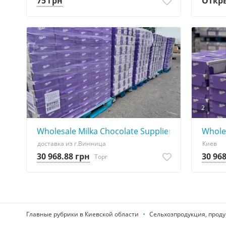
75 грн
Откр
2
Wholesale Milka Chocolate Supplier
Wholes
доставка из г.Винница
Киев
30 968.88 грн
30 96
Торг
Главные рубрики в Киевской области
Сельхозпродукция, проду