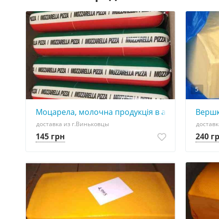
5
Моцарела, молочна продукція в асортименті
Вершк
доставка из г.Виньковцы
доставк
145 грн
240 г