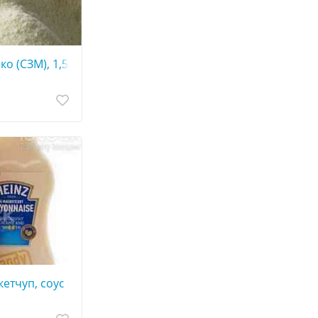
 брус
о (СЗМ), 1,5%, ДСТУ
етчуп, соус и т.п