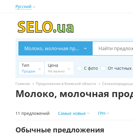
Русский
Молоко, молочная продукция
Тип
Цена
С фото
От частных
Продам
Не важно
Главная
Предложения в Киевской области
Сельхозпродукция
Молоко, молочная про
11 предложений
Самые новые
ГРН
Обычные предложения