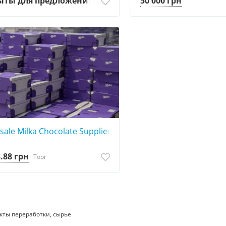
ыты для предложений
50 000 грн
ale Milka Chocolate Supplier – All Flavours Available
8.88 грн
Торг
кты переработки, сырье