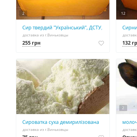
2
12
Сир твердий "Український", ДСТУ, 50% жиру в сух
Сирни
доставка из г.Виньковцы
доставк
255 грн
132 г
2
Сироватка суха демирилізована
молоч
доставка из г.Виньковцы
доставк