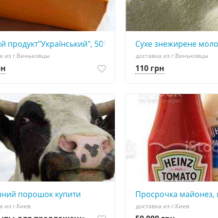
ій речовині, круг, брус
й продукт"Український", 50% жиру в сухій речовині, круг,
Сухе знежирене молок
а из г.Виньковцы
доставка из г.Виньковцы
рн
110 грн
ний порошок купити
Просрочка майонез, к
а из г.Киев
доставка из г.Киев