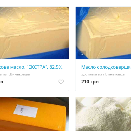
5
ове масло, "ЕКСТРА", 82,5%, ДСТУ
Масло солодковершко
а из г.Виньковцы
доставка из г.Виньковцы
рн
210 грн