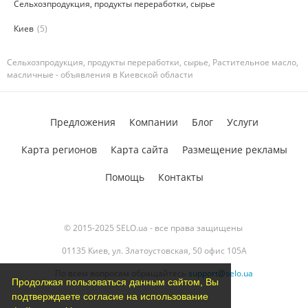
Сельхозпродукция, продукты переработки, сырье
Киев
(5)
Сельхозпродукция, продукты переработки, сырье, Растительное масло,
масличные - объявления в Киевской области
Предложения
Компании
Блог
Услуги
Карта регионов
Карта сайта
Размещение рекламы
Помощь
Контакты
© 2015-2025 SELO.ua - все права защищены
01135 Киев, ул. Златоустовская, 50 офис 105А
По всем вопросам обращайтесь
support@selo.ua
Продолжая пользоваться данным сайтом, Вы
подтверждаете согласие на использование