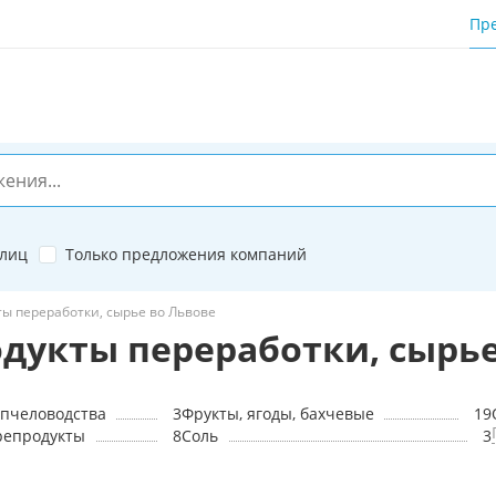
Пр
 лиц
Только предложения компаний
ты переработки, сырье во Львове
дукты переработки, сырье
 пчеловодства
3
Фрукты, ягоды, бахчевые
19
репродукты
8
Соль
3