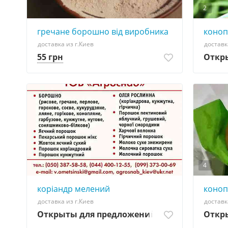
2
гречане борошно від виробника
коноп
доставка из г.Киев
доставк
55 грн
Откр
4
коріандр мелений
коноп
доставка из г.Киев
доставк
Открыты для предложений
Откр