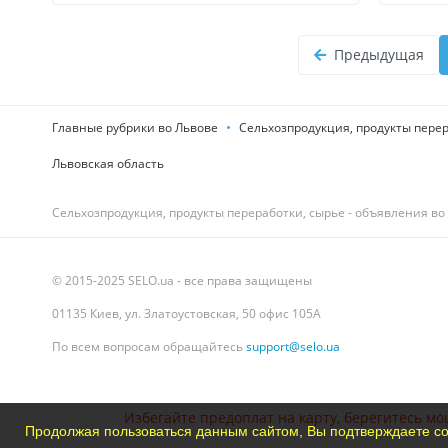
Предыдущая
Главные рубрики во Львове
Сельхозпродукция, продукты перер
Львовская область
Сельхозпродукция, продукты переработки, сырье - объявления во
© 2015-2025 SELO.ua - все права защищены
01135 Киев, ул. Златоустовская, 50 офис 105А
По всем вопросам обращайтесь
support@selo.ua
Избегайте предоплат на карту, берегитесь мо
Продолжая пользоваться данным сайтом, Вы подтверждаете со