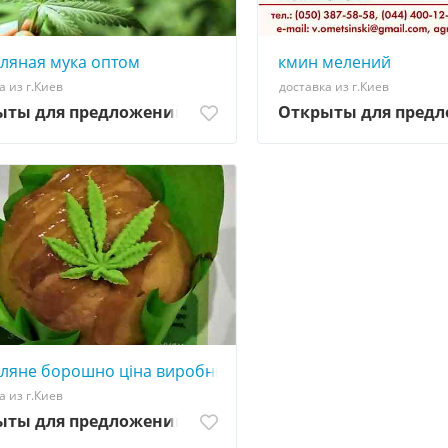
ляная мука оптом
кмин мелений
а из г.Киев
доставка из г.Киев
ыты для предложений
Открыты для пред
ляне борошно ціна виробника
а из г.Киев
ыты для предложений