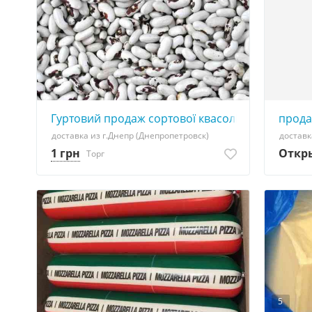
Гуртовий продаж сортової квасолі
прода
доставка из г.Днепр (Днепропетровск)
доставк
1 грн
Откр
Торг
5