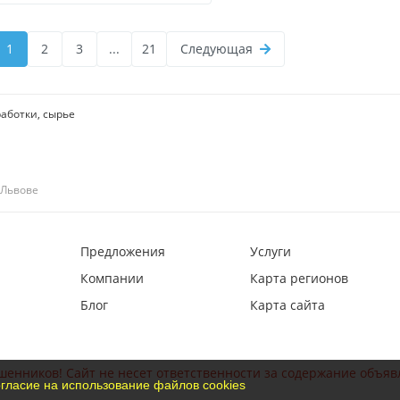
1
2
3
...
21
Следующая
аботки, сырье
 Львове
Предложения
Услуги
Компании
Карта регионов
Блог
Карта сайта
шенников! Сайт не несет ответственности за содержание объяв
гласие на использование файлов cookies