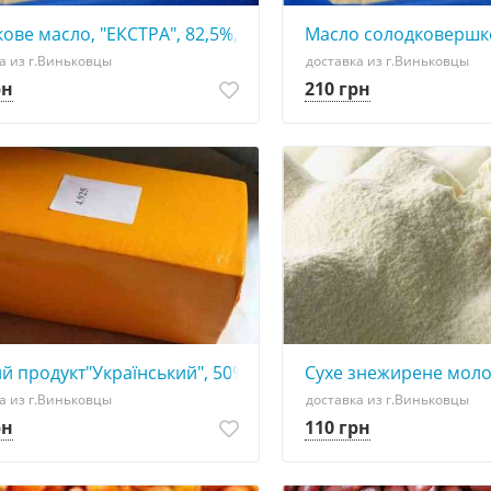
ове масло, "ЕКСТРА", 82,5%, ДСТУ
Масло солодковершко
а из г.Виньковцы
доставка из г.Виньковцы
рн
210 грн
ій речовині, круг, брус
й продукт"Український", 50% жиру в сухій речовині, круг,
Сухе знежирене молок
а из г.Виньковцы
доставка из г.Виньковцы
рн
110 грн