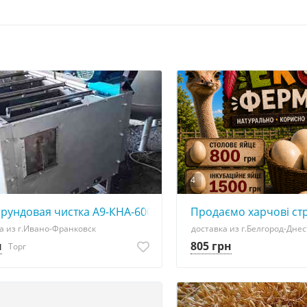
4
рундовая чистка А9-КНА-600 (морковь, картофель, свекла
Продаємо харчові стра
а из г.Ивано-Франковск
доставка из г.Белгород-Дне
н
805 грн
Торг