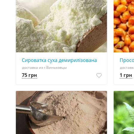
3
Сироватка суха демирилізована
Просо
доставка из г.Виньковцы
доставк
75 грн
1 грн