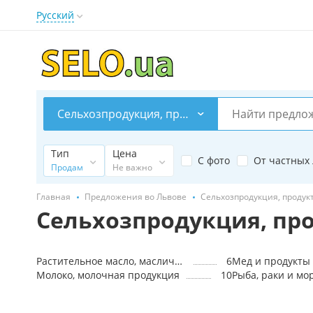
Русский
Сельхозпродукция, продукты переработки, сырье
Тип
Цена
С фото
От частных
Продам
Не важно
Главная
Предложения во Львове
Сельхозпродукция, продук
Сельхозпродукция, про
Растительное масло, масличные
6
Мед и продукты
Молоко, молочная продукция
10
Рыба, раки и мо