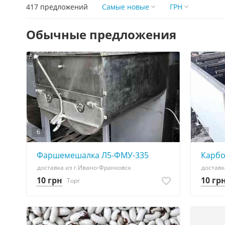
417 предложений
Самые новые
ГРН
Обычные предложения
6
5
Фаршемешалка Л5-ФМУ-335
Карбо
доставка из г.Ивано-Франковск
доставк
10 грн
10 гр
Торг