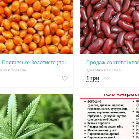
 Полтавське Золотисте (посівне) від Автора
Продаж сортової ква
а из г.Полтава
доставка из г.Киев
1 грн
Торг