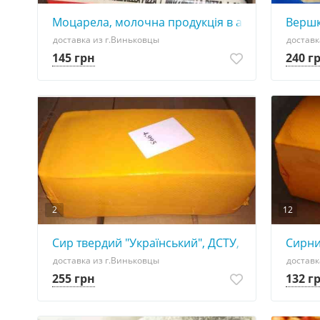
Моцарела, молочна продукція в асортименті
Вершк
доставка из г.Виньковцы
доставк
145 грн
240 г
2
12
Сир твердий "Український", ДСТУ, 50% жиру в сух
Сирни
доставка из г.Виньковцы
доставк
255 грн
132 г