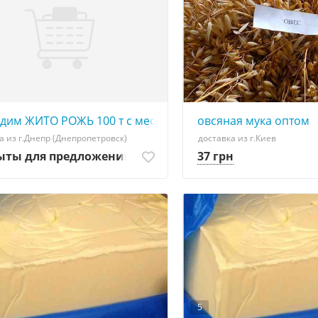
дим ЖИТО РОЖЬ 100 т с места, или доставкой
овсяная мука оптом
а из г.Днепр (Днепропетровск)
доставка из г.Киев
ыты для предложений
37 грн
5