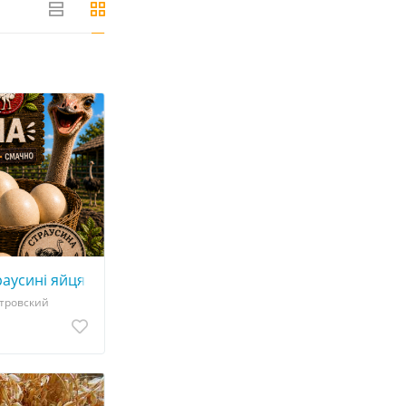
)
усині яйця (805 грн) та порожні страусині яйця (290 грн
стровский