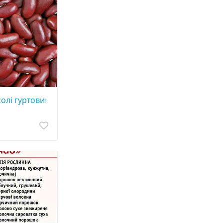
солі гуртовими партіями