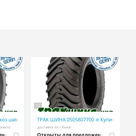
12
ЕЛЬХОЗ ШИНЫ
W ТРАКШИНА.УКР Грузовая резина 455/40 r22,5
хоз шины в Украине | WWW ТРАКШИНА.УКР | Сельхоз ре
ТРАК ШИНА 0505807700 ❇️ Купить сельхо
ровск)
доставка из г.Киев
жений
Открыты для предложений