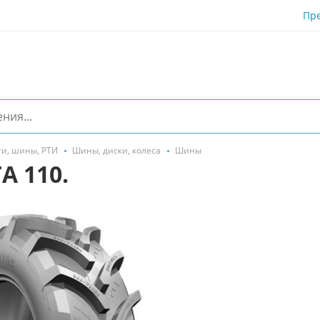
Пр
ти, шины, РТИ
Шины, диски, колеса
Шины
A 110.