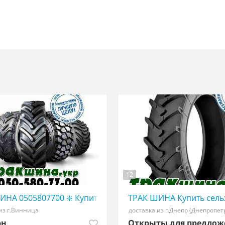
12
 ТРАКШИНА. УКР|КУПИТЬ грузовые ШИНЫ АГРО шины С
ИНА 0505807700 ❇️ Купить грузовые шины в Украине WW
ТРАК ШИНА Купить сель
из г.Винница
доставка из г.Днепр (Днепропет
рн
Открыты для предло