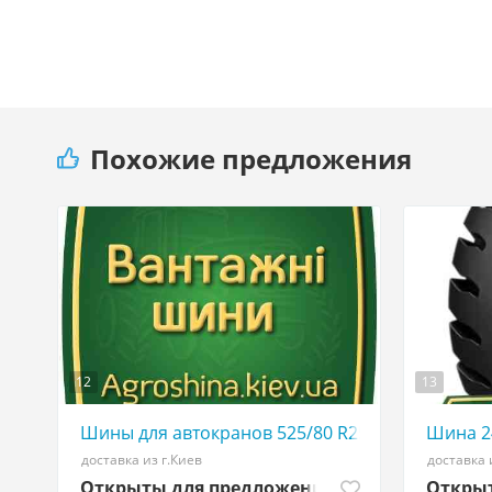
Похожие предложения
12
13
Шины для автокранов 525/80 R25 - АГРО ШИНА 
Шина 24
доставка из г.Киев
доставка 
Открыты для предложений
Откры