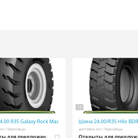
12
☎️ 0507773380
.00 R35 Galaxy Rock Max E4/L4 tirshina - АГРОШИНА ☎️ 0
Шина 24.00/R35 Hilo BDR
из г.Черновцы
доставка из г.Черновцы
ты для предложений
Открыты для предло