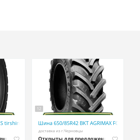
12
507773380
S tirshina - АГРОШИНА ☎️ 0507773380
Шина 650/85R42 BKT AGRIMAX FORCE tirsh
доставка из г.Черновцы
жений
Открыты для предложений