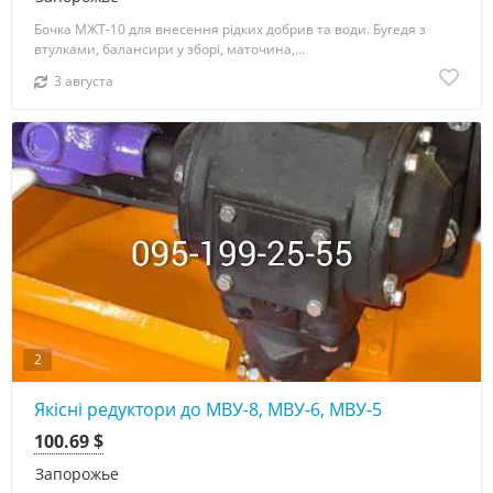
Бочка МЖТ-10 для внесення рідких добрив та води. Бугедя з
втулками, балансири у зборі, маточина,...
3 августа
2
Якісні редуктори до МВУ-8, МВУ-6, МВУ-5
100.69 $
Запорожье