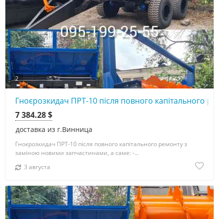
2
Гноєрозкидач ПРТ-10 після повного капітального ре
7 384.28 $
доставка из г.Винница
Гноєрозкидач ПРТ-10 після повного капітального ремонту з
заміною новими запчастинами, а саме: -...
3 августа