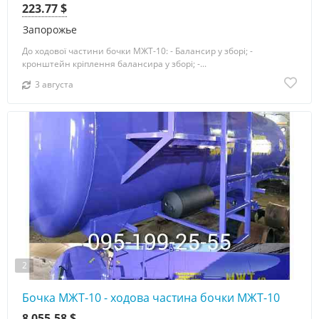
223.77 $
Запорожье
До ходової частини бочки МЖТ-10: - Балансир у зборі; -
кронштейн кріплення балансира у зборі; -...
3 августа
2
Бочка МЖТ-10 - ходова частина бочки МЖТ-10
8 055.58 $