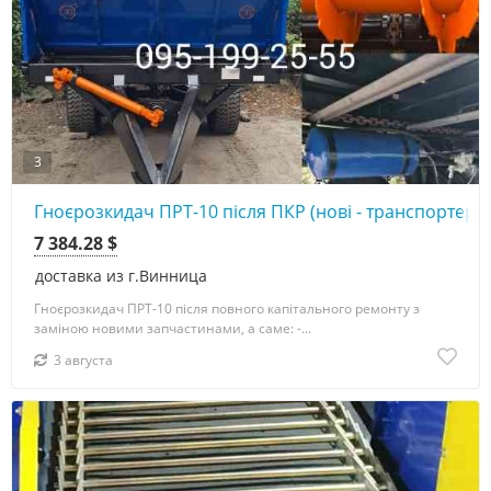
3
Гноєрозкидач ПРТ-10 після ПКР (нові - транспортери, 
7 384.28 $
доставка из г.Винница
Гноєрозкидач ПРТ-10 після повного капітального ремонту з
заміною новими запчастинами, а саме: -...
3 августа