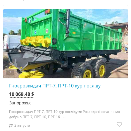
7
Гноєрозкидач ПРТ-7, ПРТ-10 кур посліду
10 069.48 $
Запорожье
Гноєрозкидач ПРТ-7, ПРТ-10 кур посліду 🚜 Розкидачі органічних
добрив ПРТ-7, ПРТ-10, ПРТ-16 +...
2 августа