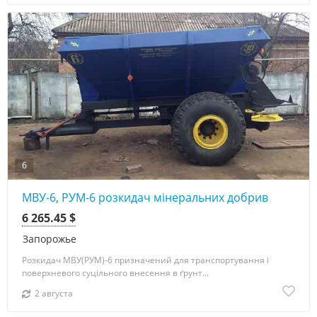
6
МВУ-6, РУМ-6 розкидач мінеральних добрив
6 265.45 $
Запорожье
Розкидач МВУ(РУМ)-6 призначений для транспортування і
поверхневого суцільного внесення в ґрунт...
2 августа