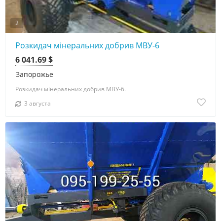
2
Розкидач мінеральних добрив МВУ-6
6 041.69 $
Запорожье
Розкидач мінеральних добрив МВУ-6.
3 августа