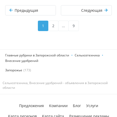
Предыдущая
Следующая
1
2
...
9
Главные рубрики в Запорожской области
Сельхозтехника
Внесение удобрений
Запорожье
(173)
Сельхозтехника, Внесение удобрений - объявления в Запорожской
области
Предложения
Компании
Блог
Услуги
Карта регионов
Карта сайта
Размещение рекламы