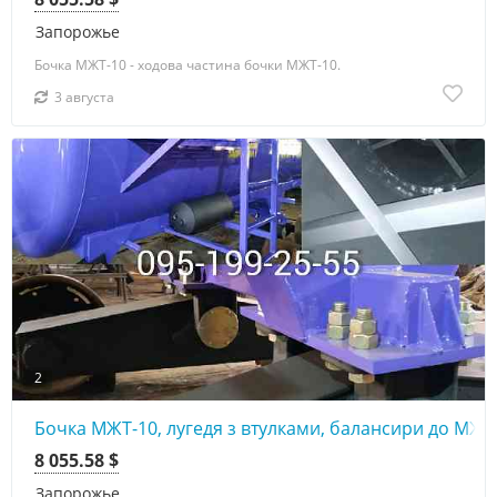
Запорожье
Бочка МЖТ-10 - ходова частина бочки МЖТ-10.
3 августа
2
Бочка МЖТ-10, лугедя з втулками, балансири до МЖТ
8 055.58 $
Запорожье