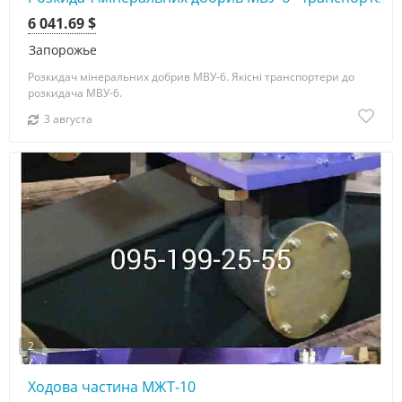
6 041.69 $
Запорожье
Розкидач мінеральних добрив МВУ-6. Якісні транспортери до
розкидача МВУ-6.
3 августа
2
Ходова частина МЖТ-10