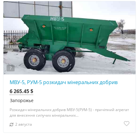
7
МВУ-5, РУМ-5 розкидач мінеральних добрив
6 265.45 $
Запорожье
Розкидач мінеральних добрив МВУ-5(РУМ-5) - причіпний агрегат
для внесення сипучих мінеральних...
2 августа