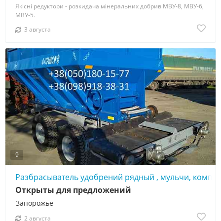
Якісні редуктори - розкидача мінеральних добрив МВУ-8, МВУ-6,
МВУ-5.
3 августа
9
Разбрасыватель удобрений рядный , мульчи, компос
Открыты для предложений
Запорожье
2 августа