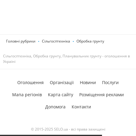
Головні рубрики
Сільгосптехніка
Обробка грунту
Сільгосптехніка, Обробка грунту, Планувальник грунту - оголошення в
Україні
Оголошення
Організації
Новини
Послуги
Мапа регіонів
Карта сайту
Розміщення реклами
Допомога
Контакти
© 2015-2025 SELO.ua - всі права захищені