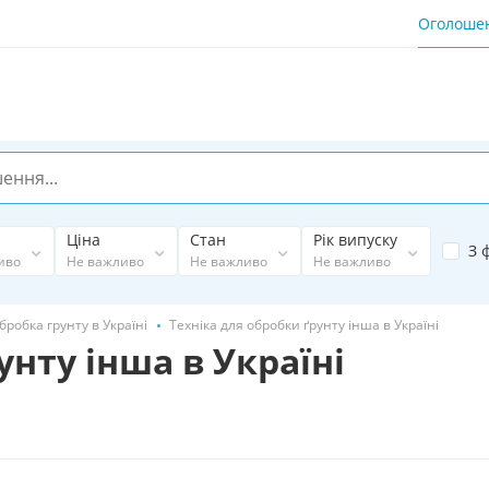
Оголоше
Ціна
Стан
Рік випуску
З 
иво
Не важливо
Не важливо
Не важливо
бробка грунту в Україні
Техніка для обробки ґрунту інша в Україні
унту інша в Україні