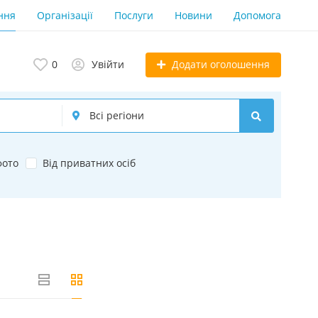
ння
Організації
Послуги
Новини
Допомога
Додати оголошення
0
Увійти
фото
Від приватних осіб