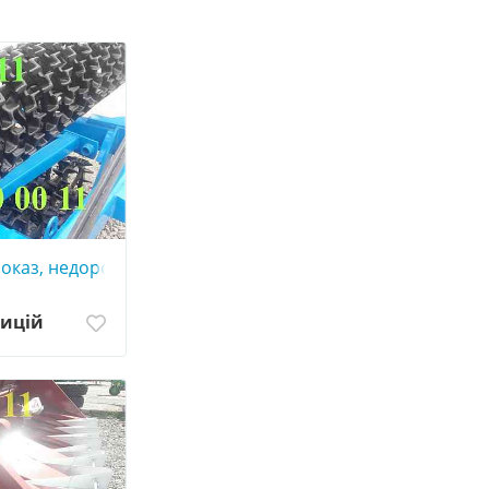
показ, недорого
зицій