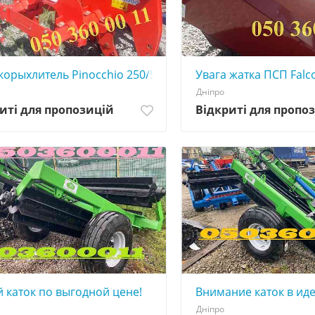
немного б/у
корыхлитель Pinocchio 250/5, с демо показа
Увага жатка ПСП Falco
Дніпро
иті для пропозицій
Відкриті для пропо
 каток по выгодной цене!
Внимание каток в ид
Дніпро