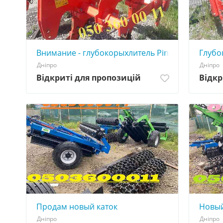
Внимание - глубокорыхлитель Pinocchio 250/5, 
Глубо
Дніпро
Дніпро
Відкриті для пропозицій
Відкр
Продам новый каток
Новый
Дніпро
Дніпро