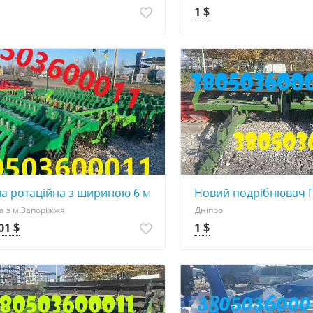
1 $
а ротаційна з шириною 6 метрів за вигідною ціною
Новий подрібнювач 
а з м.Запоріжжя
Дніпро
01 $
1 $