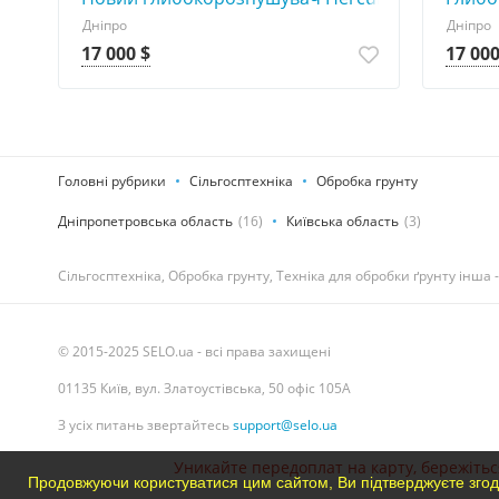
Дніпро
Дніпро
17 000 $
17 000
Головні рубрики
Сільгосптехніка
Обробка грунту
Дніпропетровська область
(16)
Київська область
(3)
Сільгосптехніка, Обробка грунту, Техніка для обробки ґрунту інша 
© 2015-2025 SELO.ua - всі права захищені
01135 Київ, вул. Златоустівська, 50 офіс 105А
З усіх питань звертайтесь
support@selo.ua
Уникайте передоплат на карту, бережіться
Продовжуючи користуватися цим сайтом, Ви підтверджуєте згод