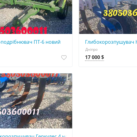
-подрібнювач ПТ-6 новий
Глибокорозпушувач He
Дніпро
17 000 $
корозпушувач Геркулес 4 новий