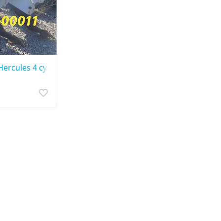
rcules 4 супер ціна (фото реал)