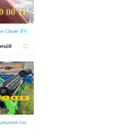
n Clever 810 зі знижкою!
зицій
еальном состоянии от производителя