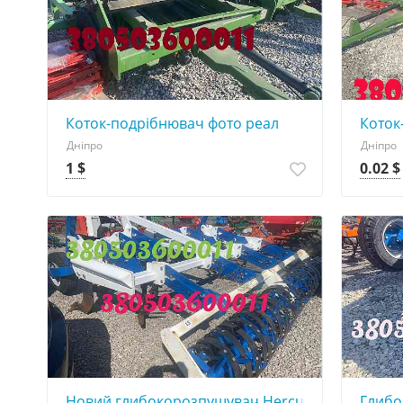
Коток-подрібнювач фото реал
Коток
Дніпро
Дніпро
1 $
0.02 $
Новий глибокорозпушувач Hercules 4.0
Глибо