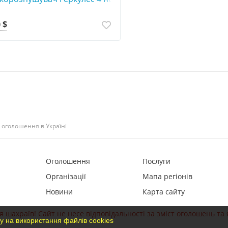
 $
- оголошення в Україні
Оголошення
Послуги
Організації
Мапа регіонів
Новини
Карта сайту
 шахраїв! Сайт не несе відповідальності за зміст оголошень та 
у на використання файлів cookies