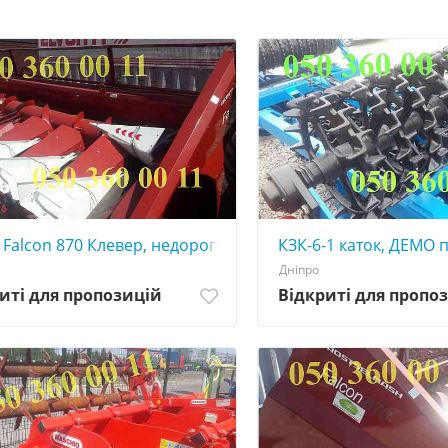
 Falcon 870 Клевер, недорого, для комбайнов
КЗК-6-1 каток, ДЕМО 
Дніпро
иті для пропозицій
Відкриті для пропо