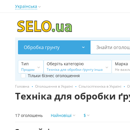
Українська
Обробка грунту
Тип
Оберіть категорію
Марка
Продам
Техніка для обробки ґрунту інша
Не важл
Тільки бізнес оголошення
Головна
Оголошення в Україні
Сільгосптехніка в Україні
О
Техніка для обробки ґр
17 оголошень
Найновіші
$