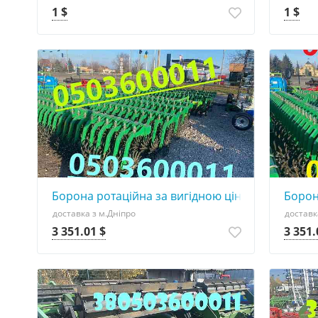
1 $
1 $
Борона ротаційна за вигідною ціною
Борон
доставка з м.Дніпро
доставк
3 351.01 $
3 351.