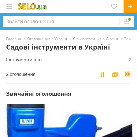
Головна
Оголошення в Україні
Сільгосптехніка в Україні
Техніка
Садові інструменти в Україні
Інструменти інші
2
2 оголошення
Звичайні оголошення