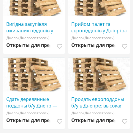
Вигідна закупівля
Прийом палет та
вживаних піддонів у
європіддонів у Дніпрі за
Дніпрі: розрахунок на
найкращими тарифами.
Днепр (Днепропетровск)
Днепр (Днепропетровск)
місці
Открыты для предложений
Открыты для предложе
Сдать деревянные
Продать европоддоны
поддоны б/у Днепр —
б/у в Днепре: высокая
оптовый выкуп
цена, быстрый вывоз.
Днепр (Днепропетровск)
Днепр (Днепропетровск)
поддонов.
Открыты для предложений
Открыты для предложе