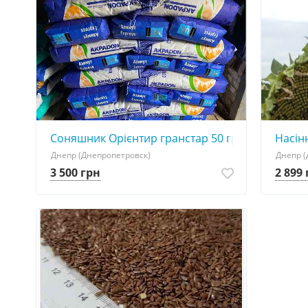
Соняшник Орієнтир гранстар 50 гр.
Насін
Днепр (Днепропетровск)
Днепр (
3 500 грн
2 899