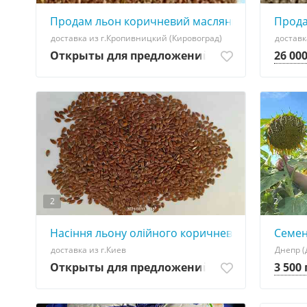
Продам льон коричневий масляничний (Linum us
Прода
доставка из г.Кропивницкий (Кировоград)
доставк
Открыты для предложений
26 00
2
2
Насіння льону олійного коричневого сорту- Лір
Семен
доставка из г.Киев
Днепр (
Открыты для предложений
3 500