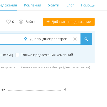
едложения
Компании
Услуги
Блог
Помощь
Добавить предложение
0
Войти
ных лиц
Только предложения компаний
опетровске)
Семена масличных в Днепре (Днепропетровске)
Лен
4