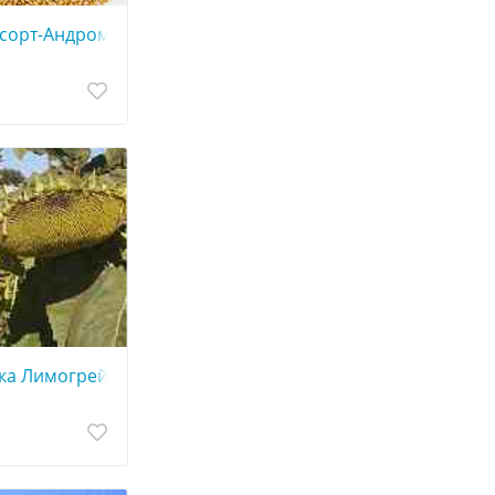
сорт-Андромеда (Чехія).
ка Лимогрейн 50585 A-G