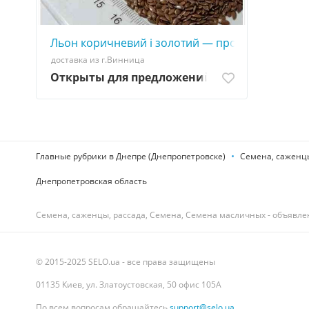
Льон коричневий і золотий — продаж насіння
доставка из г.Винница
Открыты для предложений
Главные рубрики в Днепре (Днепропетровске)
Семена, саженцы
Днепропетровская область
Семена, саженцы, рассада, Семена, Семена масличных - объявле
© 2015-2025 SELO.ua - все права защищены
01135 Киев, ул. Златоустовская, 50 офис 105А
По всем вопросам обращайтесь
support@selo.ua