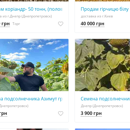
itatissimum)- 350т.
м коріандр- 50 тонн, (половинки- 37%).
Продам гірчицю білу 
а из г.Днепр (Днепропетровск)
доставка из г.Киев
0 грн
40 000 грн
Торг
ина (Німеччина).
а подсолнечника Азимут гранстар 50 заразиха 7
Семена подсолнечни
Днепропетровск)
Днепр (Днепропетровск)
 грн
3 900 грн