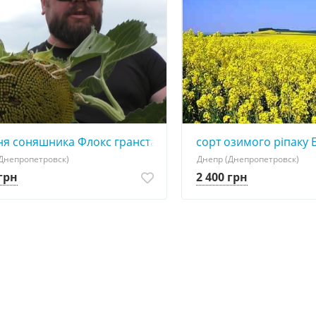
ня соняшника Флокс гранстар 50
сорт озимого ріпаку 
Днепропетровск)
Днепр (Днепропетровск)
 грн
2 400 грн