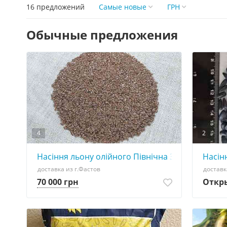
16 предложений
Самые новые
ГРН
Обычные предложения
4
2
Насіння льону олійного Північна Зірка, перша 
Насінн
доставка из г.Фастов
доставк
70 000 грн
Откр