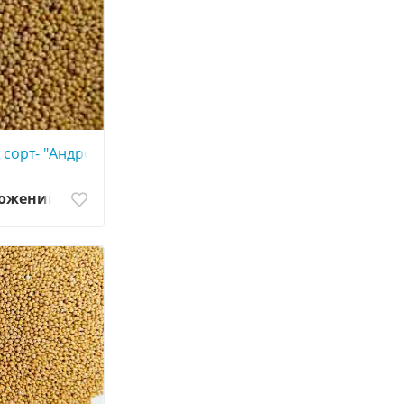
нологія SUMO).
 сорт- "Андромеда", Чехія .
ложений