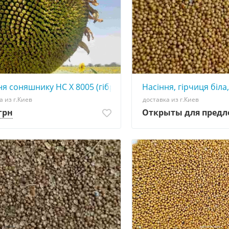
 гранстару, технологія SUMO).
ня соняшнику НС Х 8005 (гібрид стійкий до гранстару, тех
Насіння, гірчиця біла,
а из г.Киев
доставка из г.Киев
 грн
Открыты для пред