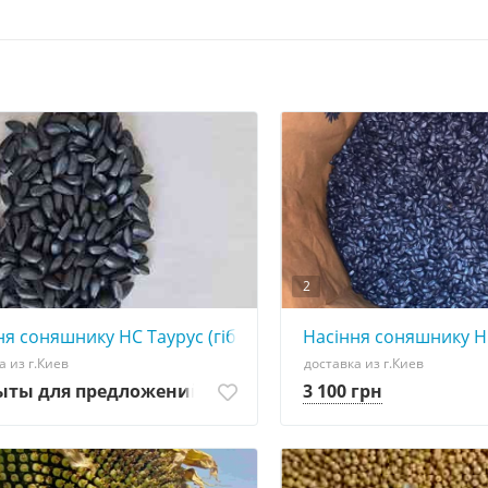
2
репродукція
я соняшнику НС Таурус (гібрид стійкий до Євро-Лайтінгу, 
Насіння соняшнику НС
а из г.Киев
доставка из г.Киев
ыты для предложений
3 100 грн