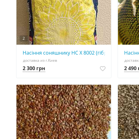
2
Насіння соняшнику НС Х 8002 (гібрид стійкий до
Насін
доставка из г.Киев
доставк
2 300 грн
2 490