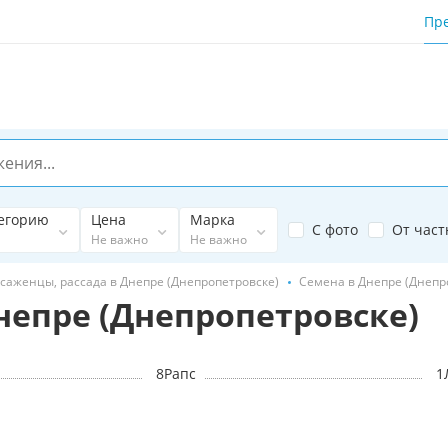
Пр
егорию
Цена
Марка
С фото
От част
Не важно
Не важно
саженцы, рассада в Днепре (Днепропетровске)
Семена в Днепре (Днепр
непре (Днепропетровске)
8
Рапс
1