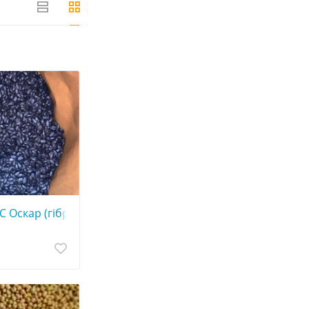
технологія "Кліарфілд").
 Оскар (гібрид стійкий до гранстару, технологія SUMO).