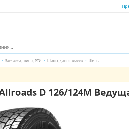
Пр
Запчасти, шины, РТИ
Шины, диски, колеса
Шины
o Allroads D 126/124M Веду