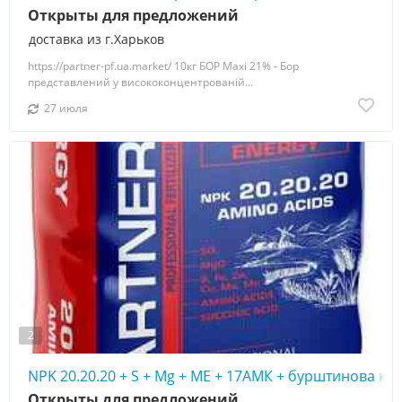
Открыты для предложений
доставка из г.Харьков
https://partner-pf.ua.market/ 10кг БОР Maxi 21% - Бор
представлений у висококонцентрованій...
27 июля
2
NPK 20.20.20 + S + Mg + МЕ + 17АМК + бурштинова к
Открыты для предложений