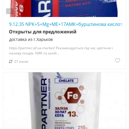
3
9.12.35 NPK+S+Mg+МЕ+17АМК+бурштинова кислота, 
Открыты для предложений
доставка из г.Харьков
https://partner-pf.ua.market/ Рекомендується під час цвітіння і
наливу плодів. АМК та калій...
27 июля