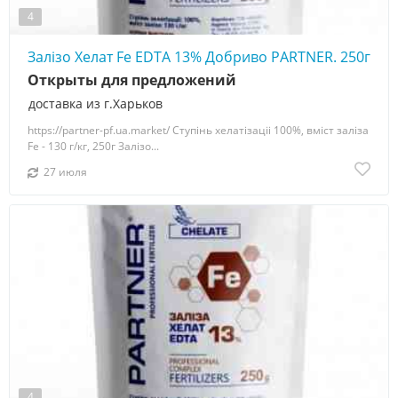
4
Залізо Хелат Fe EDTA 13% Добриво PARTNER. 250г
Открыты для предложений
доставка из г.Харьков
https://partner-pf.ua.market/ Ступінь хелатізаціі 100%, вміст заліза
Fe - 130 г/кг, 250г Залізо...
27 июля
4