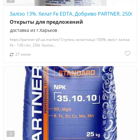
Залізо 13%. Хелат Fe EDTA. Добриво PARTNER. 250г
Открыты для предложений
доставка из г.Харьков
https://partner-pf.ua.market/ Ступінь хелатізаціі 100%, вміст заліза
Fe - 130 г/кг, 250г Залізо...
27 июля
2