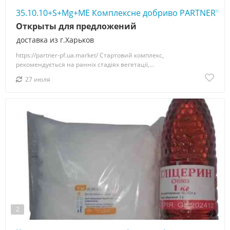
35.10.10+S+Mg+МЕ Комплексне добриво PARTNER™
Открыты для предложений
доставка из г.Харьков
https://partner-pf.ua.market/ Стартовий комплекс,
рекомендується на ранніх стадіях вегетації,...
27 июля
2