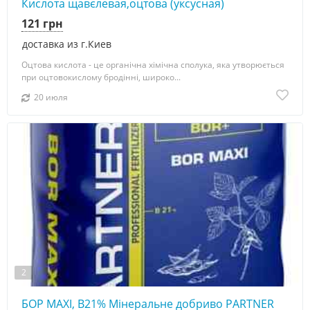
Кислота щавєлевая,оцтова (уксусная)
121 грн
доставка из г.Киев
Оцтова кислота - це органічна хімічна сполука, яка утворюється
при оцтовокислому бродінні, широко...
20 июля
2
БОР MAXI, В21% Мінеральне добриво PARTNER