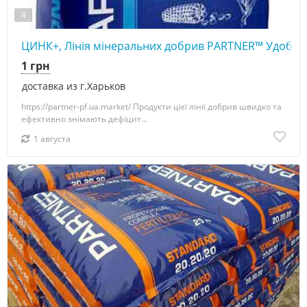
4
ЦИНК+, Лінія мінеральних добрив PARTNER™ Удобр
1 грн
доставка из г.Харьков
https://partner-pf.ua.market/ Продукти цієї лінії добрив швидко та
ефективно знімають дефіцит...
1 августа