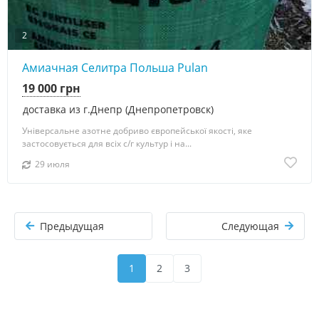
2
Амиачная Селитра Польша Pulan
19 000 грн
доставка из г.Днепр (Днепропетровск)
Універсальне азотне добриво європейської якості, яке
застосовується для всіх с/г культур і на...
29 июля
Предыдущая
Следующая
1
2
3