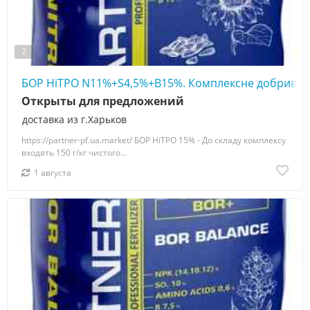
2
БОР НіТРО N11%+S4,5%+B15%. Комплексне добриво
Открыты для предложений
доставка из г.Харьков
https://partner-pf.ua.market/ БОР НіТРО 15% - До складу комплексу
входять 150 г/кг чистого...
1 августа