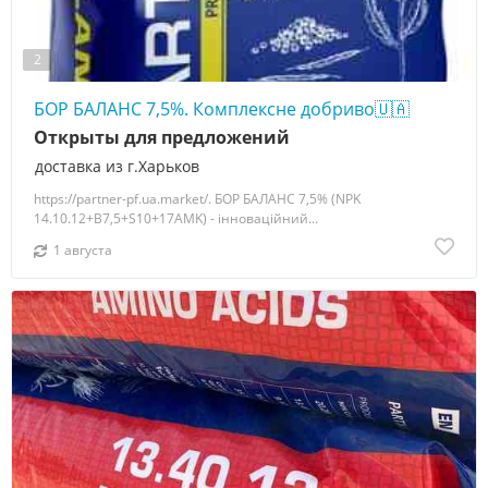
2
БОР БАЛАНС 7,5%. Комплексне добриво🇺🇦
Открыты для предложений
доставка из г.Харьков
https://partner-pf.ua.market/. БОР БАЛАНС 7,5% (NPK
14.10.12+B7,5+S10+17AMK) - інноваційний...
1 августа