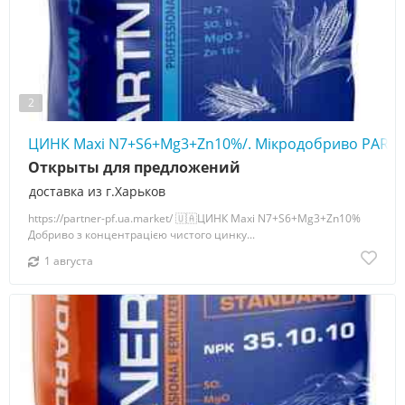
2
ЦИНК Maxi N7+S6+Mg3+Zn10%/. Мікродобриво PARTN
Открыты для предложений
доставка из г.Харьков
https://partner-pf.ua.market/ 🇺🇦ЦИНК Maxi N7+S6+Mg3+Zn10%
Добриво з концентрацією чистого цинку...
1 августа