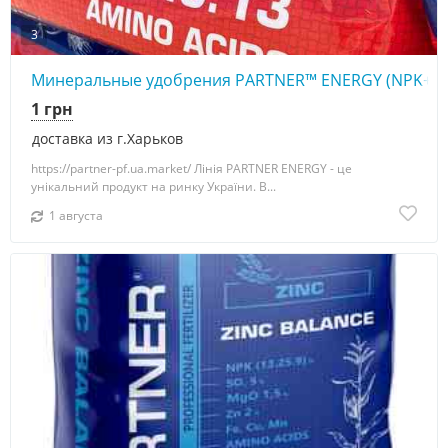
3
Минеральные удобрения PARTNER™ ENERGY (NPK+S
1 грн
доставка из г.Харьков
https://partner-pf.ua.market/ Лінія PARTNER ENERGY - це
унікальний продукт на ринку України. В...
1 августа