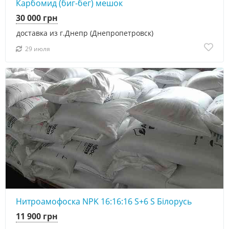
Карбомид (биг-бег) мешок
30 000 грн
доставка из г.Днепр (Днепропетровск)
29 июля
Нитроамофоска NPK 16:16:16 S+6 S Білорусь
11 900 грн