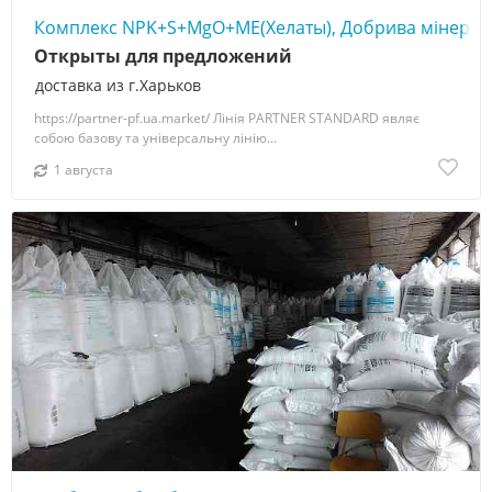
Комплекс NPK+S+MgO+ME(Хелаты), Добрива мінерал
Открыты для предложений
доставка из г.Харьков
https://partner-pf.ua.market/ Лінія PARTNER STANDARD являє
собою базову та універсальну лінію...
1 августа