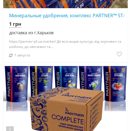
3
Минеральные удобрения, комплекс PARTNER™ STAND
1 грн
доставка из г.Харьков
https://partner-pf.ua.market/ Дя всіх видів культур, від зернових та
олійних, до овочевих та...
1 августа
6