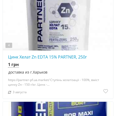
4
Цинк Хелат Zn EDTA 15% PARTNER, 250г
1 грн
доставка из г.Харьков
https://partner-pf.ua.market/ Ступінь хелатізаціі - 100%, вміст
цинку Zn - 150 г/кг. Цинк -...
3 августа