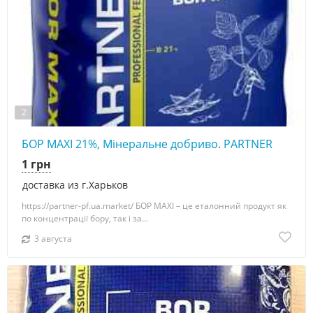
2
БОР MAXI 21%, Мінеральне добриво. PARTNER
1 грн
доставка из г.Харьков
https://partner-pf.ua.market/ БОР MAXI – це еталонний продукт як
по концентрації бору, так і за...
3 августа