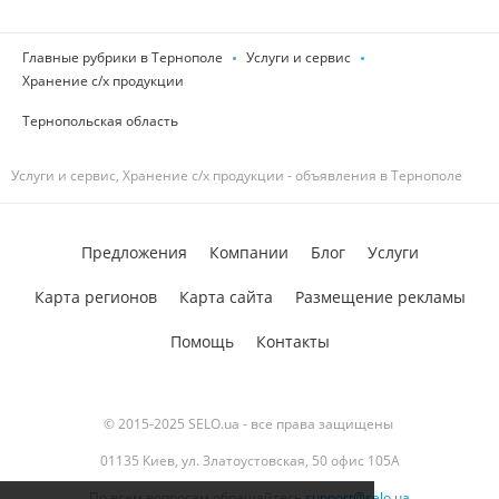
Главные рубрики в Тернополе
Услуги и сервис
Хранение с/х продукции
Тернопольская область
Услуги и сервис, Хранение с/х продукции - объявления в Тернополе
Предложения
Компании
Блог
Услуги
Карта регионов
Карта сайта
Размещение рекламы
Помощь
Контакты
© 2015-2025 SELO.ua - все права защищены
01135 Киев, ул. Златоустовская, 50 офис 105А
По всем вопросам обращайтесь
support@selo.ua