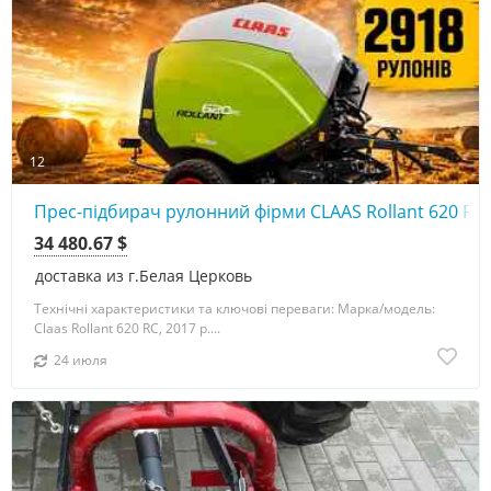
12
Прес-підбирач рулонний фірми CLAAS Rollant 620 RC 
34 480.67 $
доставка из г.Белая Церковь
Технічні характеристики та ключові переваги: Марка/модель:
Claas Rollant 620 RC, 2017 р....
24 июля