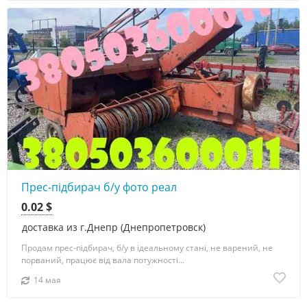
Прес-підбирач б/у фото реал
0.02 $
доставка из г.Днепр (Днепропетровск)
Продам прес-підбирач, б/у в ідеальному стані, не варений, не
порваний, працює від вала потужності...
14 мая