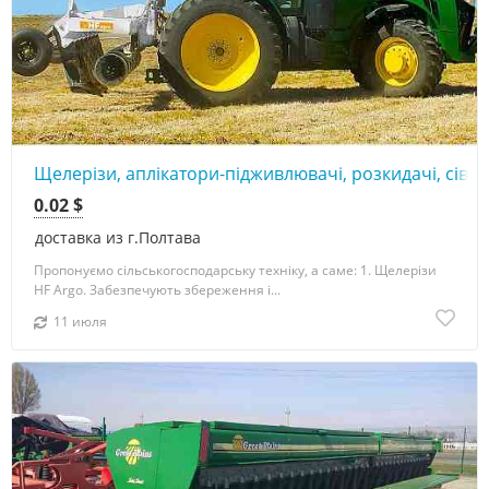
Щелерізи, аплікатори-підживлювачі, розкидачі, сівал
0.02 $
доставка из г.Полтава
Пропонуємо сільськогосподарську техніку, а саме: 1. Щелерізи
HF Argo. Забезпечують збереження і...
11 июля