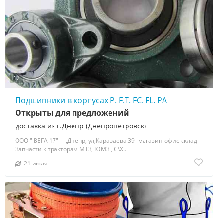
12
Подшипники в корпусах P. F.T. FC. FL. PA
Открыты для предложений
доставка из г.Днепр (Днепропетровск)
ООО " ВЕГА 17" - г,Днепр, ул,Караваева,39- магазин-офис-склад
Запчасти к тракторам МТЗ, ЮМЗ , С\Х...
21 июля