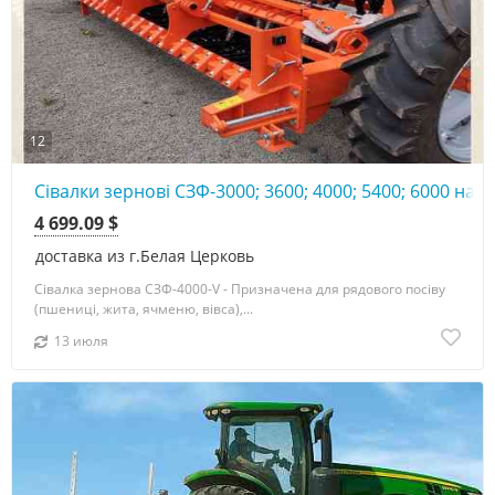
12
Сівалки зернові СЗФ-3000; 3600; 4000; 5400; 6000 наві
4 699.09 $
доставка из г.Белая Церковь
Сівалка зернова СЗФ-4000-V - Призначена для рядового посіву
(пшениці, жита, ячменю, вівса),...
13 июля