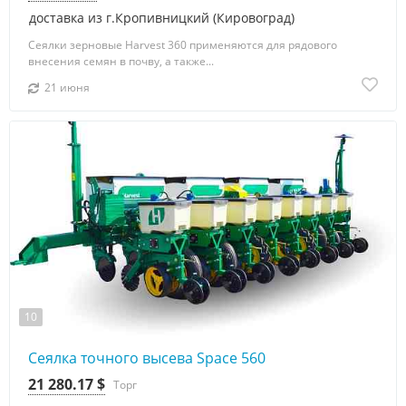
доставка из г.Кропивницкий (Кировоград)
Сеялки зерновые Harvest 360 применяются для рядового
внесения семян в почву, а также...
21 июня
10
Сеялка точного высева Space 560
21 280.17 $
Торг