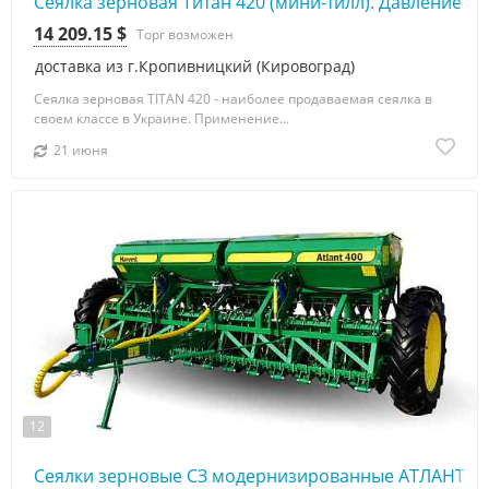
Сеялка зерновая Титан 420 (мини-тилл). Давление на
14 209.15 $
Торг возможен
доставка из г.Кропивницкий (Кировоград)
Сеялка зерновая TITAN 420 - наиболее продаваемая сеялка в
своем классе в Украине. Применение...
21 июня
12
Сеялки зерновые СЗ модернизированные АТЛАНТ