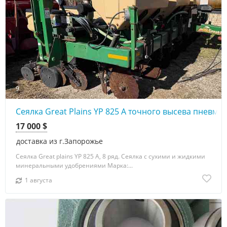
9
Сеялка Great Plains YP 825 А точного высева пневма
17 000 $
доставка из г.Запорожье
Сеялка Great plains YP 825 A, 8 ряд. Сеялка с сухими и жидкими
минеральными удобрениями Марка:...
1 августа