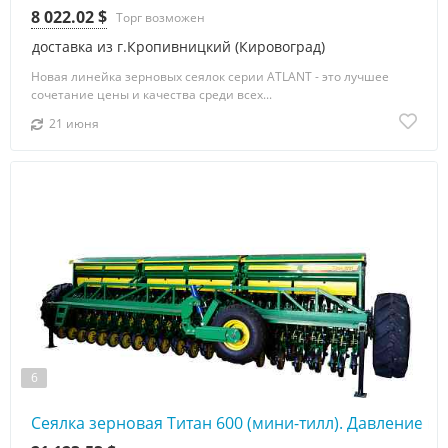
8 022.02 $
Торг возможен
доставка из г.Кропивницкий (Кировоград)
Новая линейка зерновых сеялок серии ATLANT - это лучшее
сочетание цены и качества среди всех...
21 июня
6
Сеялка зерновая Титан 600 (мини-тилл). Давление на